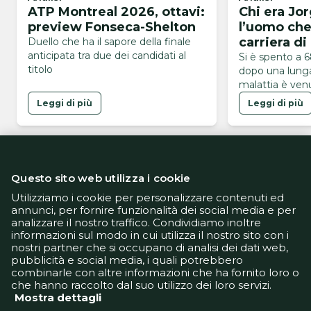
ATP Montreal 2026, ottavi:
Chi era Jo
preview Fonseca-Shelton
l’uomo che
carriera di
Duello che ha il sapore della finale
anticipata tra due dei candidati al
Si è spento a 
titolo
dopo una lunga
malattia è ven
serata di ieri
Leggi di più
Leggi di più
Questo sito web utilizza i cookie
Utilizziamo i cookie per personalizzare contenuti ed
annunci, per fornire funzionalità dei social media e per
analizzare il nostro traffico. Condividiamo inoltre
Informativa Privacy
informazioni sul modo in cui utilizza il nostro sito con i
Informativa Cookie
nostri partner che si occupano di analisi dei dati web,
Tech App
pubblicità e social media, i quali potrebbero
Gestione preferenze
combinarle con altre informazioni che ha fornito loro o
support@goldbetlive.it
che hanno raccolto dal suo utilizzo dei loro servizi.
Mostra dettagli