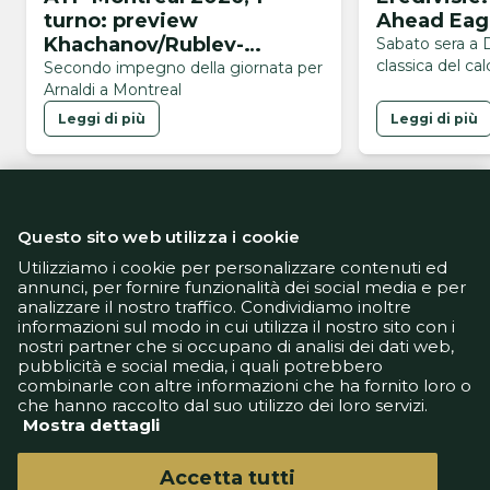
turno: preview
Ahead Eagl
Khachanov/Rublev-
Sabato sera a 
classica del ca
Arnaldi/Musetti
Secondo impegno della giornata per
Arnaldi a Montreal
Leggi di più
Leggi di più
Questo sito web utilizza i cookie
Utilizziamo i cookie per personalizzare contenuti ed
annunci, per fornire funzionalità dei social media e per
analizzare il nostro traffico. Condividiamo inoltre
Informativa Privacy
informazioni sul modo in cui utilizza il nostro sito con i
Informativa Cookie
nostri partner che si occupano di analisi dei dati web,
Tech App
pubblicità e social media, i quali potrebbero
Gestione preferenze
combinarle con altre informazioni che ha fornito loro o
support@goldbetlive.it
che hanno raccolto dal suo utilizzo dei loro servizi.
Mostra dettagli
Accetta tutti