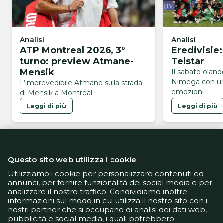
Analisi
Analisi
ATP Montreal 2026, 3°
Eredivisie
turno: preview Atmane-
Telstar
Mensik
Il sabato olan
Nimega con un
L’imprevedibile Atmane sulla strada
emozioni
di Mensik a Montreal
Leggi di più
Leggi di più
Questo sito web utilizza i cookie
Utilizziamo i cookie per personalizzare contenuti ed
annunci, per fornire funzionalità dei social media e per
analizzare il nostro traffico. Condividiamo inoltre
Informativa Privacy
informazioni sul modo in cui utilizza il nostro sito con i
Informativa Cookie
nostri partner che si occupano di analisi dei dati web,
Tech App
pubblicità e social media, i quali potrebbero
Gestione preferenze