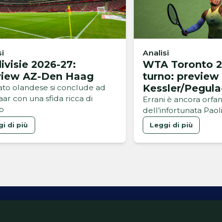
si
Analisi
ivisie 2026-27:
WTA Toronto 2
view AZ-Den Haag
turno: preview
Kessler/Pegula
bato olandese si conclude ad
ar con una sfida ricca di
Errani/Melichar
Errani è ancora orfa
no
dell’infortunata Paol
i di più
Leggi di più