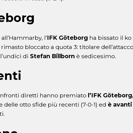
teborg
all’Hammarby, l’
IFK Göteborg
ha bissato il ko 
rimasto bloccato a quota 3: titolare dell’attacc
l’undici di
Stefan Billborn
è sedicesimo.
enti
onfronti diretti hanno premiato
l’IFK Göteborg
 delle otto sfide più recenti (7-0-1) ed
è avanti
i.