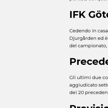
IFK Gö
Cedendo in casa 
Djurgården ed è 
del campionato, 
Preced
Gli ultimi due c
aggiudicato sette
dei 20 precedent