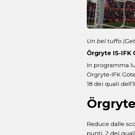
Un bel tuffo (Ge
Örgryte IS-IFK
In programma lun
Örgryte-IFK Göteb
18 dei quali dell
Örgryte
Reduce dalle scon
punti, 2 dei quali