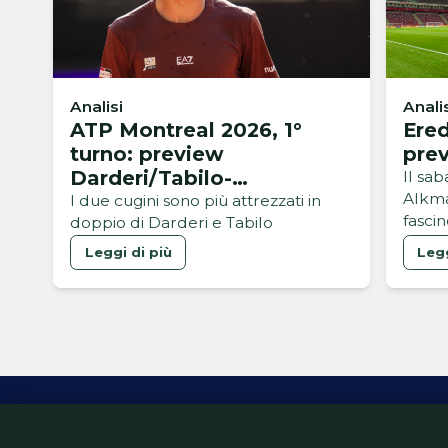
Analisi
Anali
ATP Montreal 2026, 1°
Ered
turno: preview
pre
Darderi/Tabilo-
Il sa
Alkma
Rinderknech/Vacherot
I due cugini sono più attrezzati in
fasci
doppio di Darderi e Tabilo
Leggi di più
Legg