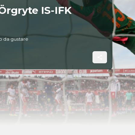
Örgryte IS-IFK
to da gustare