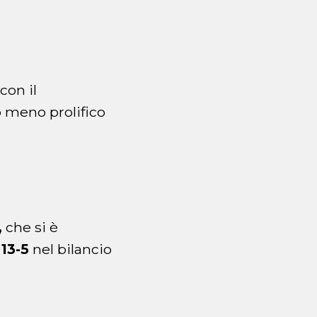
con il
o meno prolifico
,
che si è
 13-5
nel bilancio