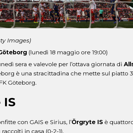
tty Images)
 Göteborg
(lunedì 18 maggio ore 19:00)
edì sera e valevole per l’ottava giornata di
Al
org è una stracittadina che mette sul piatto 30 
’IFK Göteborg.
 IS
fitte con GAIS e Sirius, l’
Örgryte IS
è quattor
 raccolti in casa (0-2-1).