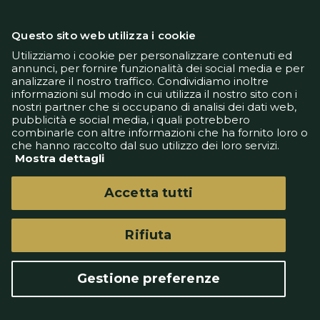
Questo sito web utilizza i cookie
Utilizziamo i cookie per personalizzare contenuti ed
annunci, per fornire funzionalità dei social media e per
analizzare il nostro traffico. Condividiamo inoltre
Informativa Privacy
informazioni sul modo in cui utilizza il nostro sito con i
Informativa Cookie
nostri partner che si occupano di analisi dei dati web,
Tech App
pubblicità e social media, i quali potrebbero
Gestione preferenze
combinarle con altre informazioni che ha fornito loro o
support@goldbetlive.it
che hanno raccolto dal suo utilizzo dei loro servizi.
Mostra dettagli
Accetta tutti
Rifiuta
GoldBetlive è un sito di GBO Italy Spa
Questo sito non rappresenta una testata
Gestione preferenze
giornalistica in quanto viene aggiornato senza
alcuna periodicità.