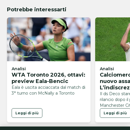
Potrebbe interessarti
Analisi
Analisi
WTA Toronto 2026, ottavi:
Calciomerc
preview Eala-Bencic
nuovo assa
L’indiscrezi
Eala è uscita acciaccata dal match di
3° turno con McNally a Toronto
del calciat
Il ds Deco sta
rilancio dopo i
Manchester Cit
avrebbe già esp
Leggi di più
Leggi di più
volontà di vest
blaugrana