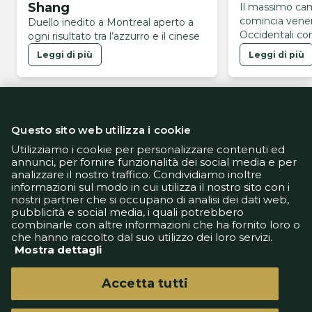
Shang
Il massimo ca
comincia vener
Duello inedito a Montreal aperto a
Occidentali con
ogni risultato tra l’azzurro e il cinese
Leggi di più
Leggi di più
Questo sito web utilizza i cookie
Utilizziamo i cookie per personalizzare contenuti ed
annunci, per fornire funzionalità dei social media e per
analizzare il nostro traffico. Condividiamo inoltre
Informativa Privacy
informazioni sul modo in cui utilizza il nostro sito con i
Informativa Cookie
nostri partner che si occupano di analisi dei dati web,
Tech App
pubblicità e social media, i quali potrebbero
Gestione preferenze
combinarle con altre informazioni che ha fornito loro o
support@goldbetlive.it
che hanno raccolto dal suo utilizzo dei loro servizi.
Mostra dettagli
Accetta tutti