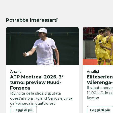
Potrebbe interessarti
Analisi
Analisi
ATP Montreal 2026, 3°
Eliteserie
turno: preview Ruud-
Vålerenga
Fonseca
Il sabato norv
14:00 a Oslo co
Rivincita della sfida disputata
fascino
quest’anno al Roland Garros e vinta
da Fonseca in quattro set
Leggi di più
Leggi di più