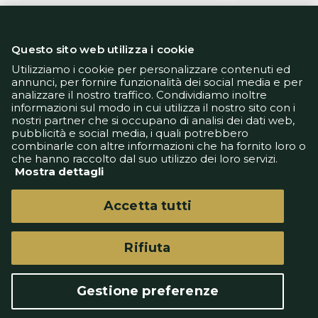
Questo sito web utilizza i cookie
Utilizziamo i cookie per personalizzare contenuti ed
annunci, per fornire funzionalità dei social media e per
analizzare il nostro traffico. Condividiamo inoltre
Informativa Privacy
informazioni sul modo in cui utilizza il nostro sito con i
Informativa Cookie
nostri partner che si occupano di analisi dei dati web,
Tech App
pubblicità e social media, i quali potrebbero
Gestione preferenze
combinarle con altre informazioni che ha fornito loro o
support@goldbetlive.it
che hanno raccolto dal suo utilizzo dei loro servizi.
Mostra dettagli
Accetta tutti
Rifiuta
GoldBetlive è un sito di GBO Italy Spa
Questo sito non rappresenta una testata
Gestione preferenze
giornalistica in quanto viene aggiornato senza
alcuna periodicità.