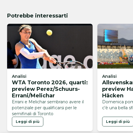
Potrebbe interessarti
Analisi
Analisi
WTA Toronto 2026, quarti:
Allsvenska
preview Perez/Schuurs-
preview H
Errani/Melichar
Häcken
Errani e Melichar sembrano avere il
Domenica pom
potenziale per qualificarsi per le
c'è una bella sf
semifinali di Toronto
Leggi di più
Leggi di più