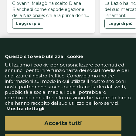
Nazionale
Giovanni Malagò ha scelto Diana
La Lazio ha inc
Bianchedi come capodelegazione
del suo mercato
della Nazionale: chi è la prima donna
Pinamonti
a ricoprire questo ruolo
Leggi di più
Leggi di più
Questo sito web utilizza i cookie
Utilizziamo i cookie per personalizzare contenuti ed
annunci, per fornire funzionalità dei social media e per
analizzare il nostro traffico. Condividiamo inoltre
Informativa Privacy
informazioni sul modo in cui utilizza il nostro sito con i
Informativa Cookie
nostri partner che si occupano di analisi dei dati web,
Tech App
pubblicità e social media, i quali potrebbero
Gestione preferenze
combinarle con altre informazioni che ha fornito loro o
support@goldbetlive.it
che hanno raccolto dal suo utilizzo dei loro servizi.
Mostra dettagli
Accetta tutti