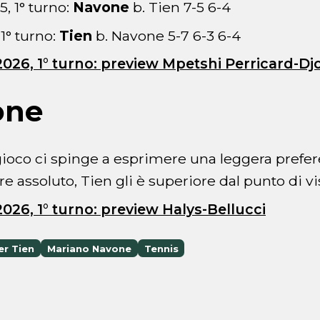
, 1° turno:
Navone
b. Tien 7-5 6-4
1° turno:
Tien
b. Navone 5-7 6-3 6-4
026, 1° turno: preview Mpetshi Perricard-Dj
one
gioco ci spinge a esprimere una leggera pref
re assoluto, Tien gli è superiore dal punto di vi
026, 1° turno: preview Halys-Bellucci
er Tien
Mariano Navone
Tennis