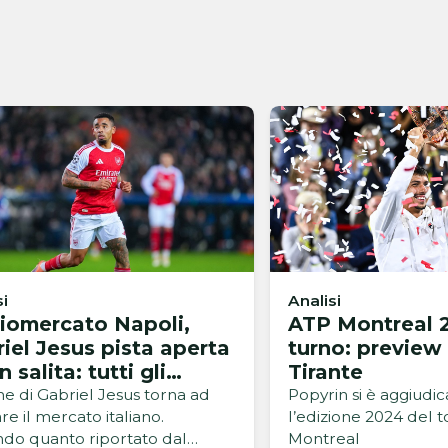
si
Analisi
iomercato Napoli,
ATP Montreal 2
iel Jesus pista aperta
turno: preview
n salita: tutti gli
Tirante
coli
me di Gabriel Jesus torna ad
Popyrin si è aggiudi
e il mercato italiano.
l’edizione 2024 del t
do quanto riportato dal
Montreal