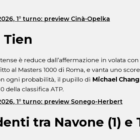
026, 1° turno: preview Cinà-Opelka
 Tien
itense è reduce dall’affermazione in volata co
fitto al Masters 1000 di Roma, e vanta uno score 
on ogni probabilità, il pupillo di
Michael Chang
0 della classifica ATP.
026, 1° turno: preview Sonego-Herbert
enti tra Navone (1) e T