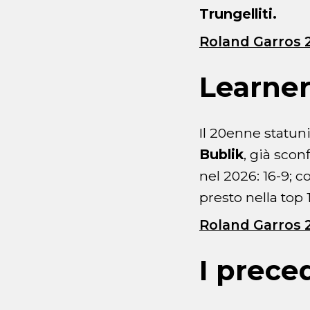
Trungelliti.
Roland Garros 2
Learner
Il 20enne statun
Bublik
, già scon
nel 2026: 16-9; c
presto nella top 1
Roland Garros 2
I preced