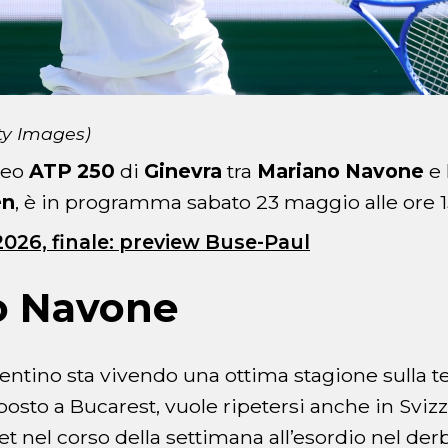
ty Images)
rneo
ATP 250
di
Ginevra
tra
Mariano Navone
e 
en
, è in programma sabato 23 maggio alle ore 1
26, finale: preview Buse-Paul
o Navone
gentino sta vivendo una ottima stagione sulla te
osto a Bucarest, vuole ripetersi anche in Sviz
et nel corso della settimana all’esordio nel de