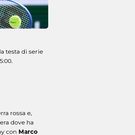
la testa di serie
5:00.
rra rossa e,
zera dove ha
rby con
Marco