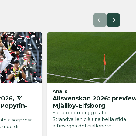
Analisi
026, 3°
Allsvenskan 2026: previe
 Popyrin-
Mjällby-Elfsborg
Sabato pomeriggio allo
Strandvallen c'è una bella sfida
cato a sorpresa
all'insegna del giallonero
orneo di