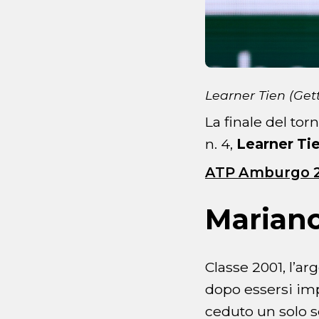
Learner Tien (Get
La finale del to
n. 4,
Learner Ti
ATP Amburgo 20
Marian
Classe 2001, l’ar
dopo essersi imp
ceduto un solo s