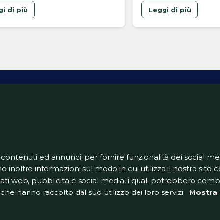
e brasiliano GE, l’attaccante
i di più
Leggi di più
Arsenal sarebbe finito nel
 del Napoli, alla ricerca di un
centravanti in vista del finale
cato. L’operazione, però, si
ta tutt’altro che semplice. Il
iano è in uscita dall’Arsenal, ma
ners sono intenzionati a
lo soltanto …
ativa Privacy
Informativa Cookie
Tech App
Gestione pre
support@goldbetlive.it
 contenuti ed annunci, per fornire funzionalità dei social me
o inoltre informazioni sul modo in cui utilizza il nostro sito co
dati web, pubblicità e social media, i quali potrebbero com
che hanno raccolto dal suo utilizzo dei loro servizi.
Mostra 
GoldBetlive è un sito di GBO Italy Spa