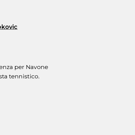
okovic
erenza per Navone
sta tennistico.