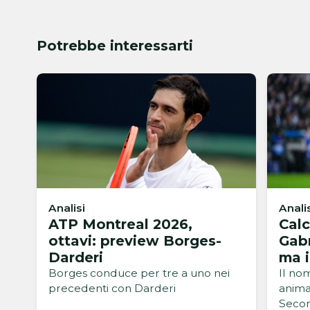
Potrebbe interessarti
Analisi
Anali
ATP Montreal 2026,
Calc
ottavi: preview Borges-
Gabr
Darderi
ma i
osta
Borges conduce per tre a uno nei
Il no
precedenti con Darderi
animar
Secon