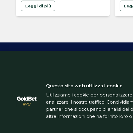
portal
Leggi di più
Legg
dell’
mirino
nuovo 
di mer
presen
brasil
i Gun
ceder
Inform
Questo sito web utilizza i cookie
Utilizziamo i cookie per personalizzare
analizzare il nostro traffico. Condividiam
partner che si occupano di analisi dei 
altre informazioni che ha fornito loro o 