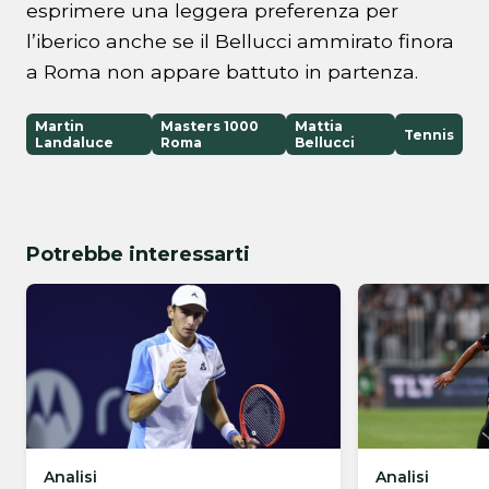
esprimere una leggera preferenza per
l’iberico anche se il Bellucci ammirato finora
a Roma non appare battuto in partenza.
Martin
Masters 1000
Mattia
Tennis
Landaluce
Roma
Bellucci
Potrebbe interessarti
Analisi
Analisi