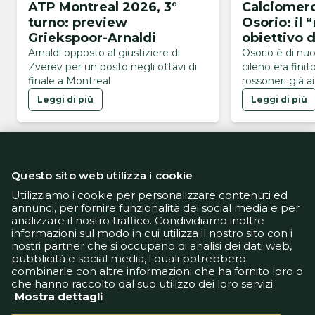
ATP Montreal 2026, 3°
Calciomerc
turno: preview
Osorio: il 
Griekspoor-Arnaldi
obiettivo 
Arnaldi opposto al giustiziere di
Osorio è di nuov
Zverev per un posto negli ottavi di
cileno era finito
finale a Montreal
rossoneri già a
Massara
Leggi di più
Leggi di più
Questo sito web utilizza i cookie
Utilizziamo i cookie per personalizzare contenuti ed
annunci, per fornire funzionalità dei social media e per
analizzare il nostro traffico. Condividiamo inoltre
Informativa Privacy
informazioni sul modo in cui utilizza il nostro sito con i
Informativa Cookie
nostri partner che si occupano di analisi dei dati web,
Tech App
pubblicità e social media, i quali potrebbero
Gestione preferenze
combinarle con altre informazioni che ha fornito loro o
support@goldbetlive.it
che hanno raccolto dal suo utilizzo dei loro servizi.
Mostra dettagli