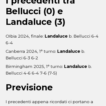
I precedenti tra
Bellucci (0) e
Landaluce (3)
OIbia 2024, finale:
Landaluce
b. Bellucci 6-4
6-4
Canberra 2024, 1° turno:
Landaluce
b.
Bellucci 6-3 6-2
Birmingham 2025, 1° turno:
Landaluce
b.
Bellucci 4-6 6-4 7-6 (7-5)
Previsione
I precedenti appena ricordati ci portano a