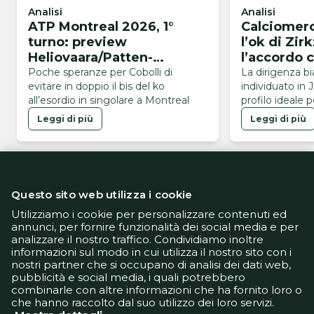
Analisi
Analisi
ATP Montreal 2026, 1°
Calciomerc
turno: preview
l’ok di Zir
Heliovaara/Patten-
l’accordo c
Buse/Cobolli
Mancheste
Poche speranze per Cobolli di
La dirigenza b
evitare in doppio il bis del ko
individuato in 
all’esordio in singolare a Montreal
profilo ideale p
Leggi di più
Leggi di più
Questo sito web utilizza i cookie
Utilizziamo i cookie per personalizzare contenuti ed
annunci, per fornire funzionalità dei social media e per
analizzare il nostro traffico. Condividiamo inoltre
Informativa Privacy
informazioni sul modo in cui utilizza il nostro sito con i
Informativa Cookie
nostri partner che si occupano di analisi dei dati web,
Tech App
pubblicità e social media, i quali potrebbero
Gestione preferenze
combinarle con altre informazioni che ha fornito loro o
support@goldbetlive.it
che hanno raccolto dal suo utilizzo dei loro servizi.