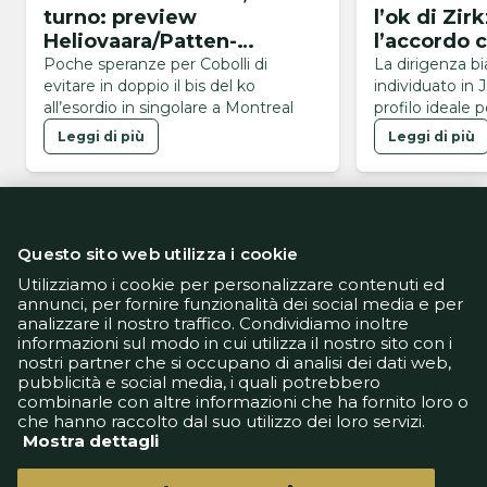
turno: preview
l’ok di Zir
Heliovaara/Patten-
l’accordo c
Buse/Cobolli
Mancheste
Poche speranze per Cobolli di
La dirigenza b
evitare in doppio il bis del ko
individuato in 
all’esordio in singolare a Montreal
profilo ideale p
Leggi di più
Leggi di più
Questo sito web utilizza i cookie
Utilizziamo i cookie per personalizzare contenuti ed
annunci, per fornire funzionalità dei social media e per
analizzare il nostro traffico. Condividiamo inoltre
Informativa Privacy
informazioni sul modo in cui utilizza il nostro sito con i
Informativa Cookie
nostri partner che si occupano di analisi dei dati web,
Tech App
pubblicità e social media, i quali potrebbero
Gestione preferenze
combinarle con altre informazioni che ha fornito loro o
support@goldbetlive.it
che hanno raccolto dal suo utilizzo dei loro servizi.
Mostra dettagli