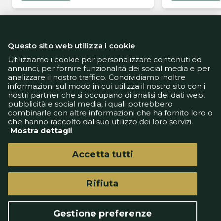
azzurri
Questo sito web utilizza i cookie
Utilizziamo i cookie per personalizzare contenuti ed
annunci, per fornire funzionalità dei social media e per
analizzare il nostro traffico. Condividiamo inoltre
Informativa Privacy
informazioni sul modo in cui utilizza il nostro sito con i
Informativa Cookie
nostri partner che si occupano di analisi dei dati web,
Tech App
pubblicità e social media, i quali potrebbero
Gestione preferenze
combinarle con altre informazioni che ha fornito loro o
support@goldbetlive.it
che hanno raccolto dal suo utilizzo dei loro servizi.
Mostra dettagli
Accetta tutti
Rifiuta
GoldBetlive è un sito di GBO Italy Spa
Questo sito non rappresenta una testata
Gestione preferenze
giornalistica in quanto viene aggiornato senza