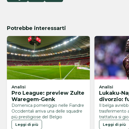
Potrebbe interessarti
Analisi
Analisi
Pro League: preview Zulte
Lukaku-Napo
Waregem-Genk
divorzio: f
Domenica pomeriggio nelle Fiandre
Il belga avrebb
Occidentali arriva una delle squadre
trasferimento 
più prestigiose del Belgio
trattativa si gi
domanda e offe
Leggi di più
Leggi di più
catena sul mer