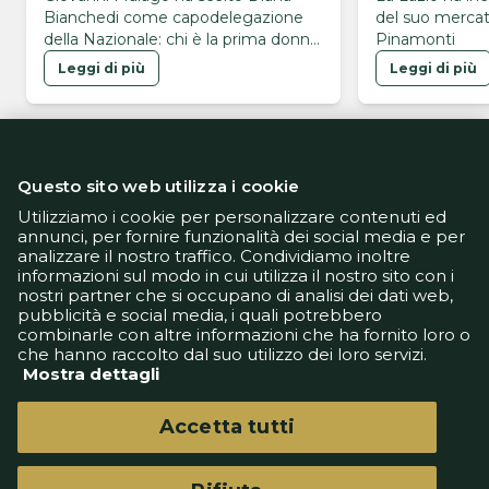
Bianchedi come capodelegazione
del suo mercato
della Nazionale: chi è la prima donna
Pinamonti
a ricoprire questo ruolo
Leggi di più
Leggi di più
Questo sito web utilizza i cookie
Utilizziamo i cookie per personalizzare contenuti ed
annunci, per fornire funzionalità dei social media e per
analizzare il nostro traffico. Condividiamo inoltre
Informativa Privacy
informazioni sul modo in cui utilizza il nostro sito con i
Informativa Cookie
nostri partner che si occupano di analisi dei dati web,
Tech App
pubblicità e social media, i quali potrebbero
Gestione preferenze
combinarle con altre informazioni che ha fornito loro o
support@goldbetlive.it
che hanno raccolto dal suo utilizzo dei loro servizi.
Mostra dettagli
Accetta tutti