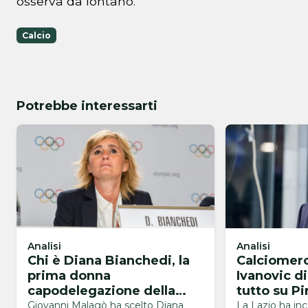
osserva da lontano.
Calcio
Potrebbe interessarti
Analisi
Analisi
Chi è Diana Bianchedi, la
Calciomerc
prima donna
Ivanovic di
capodelegazione della
tutto su P
Nazionale
Giovanni Malagò ha scelto Diana
La Lazio ha inc