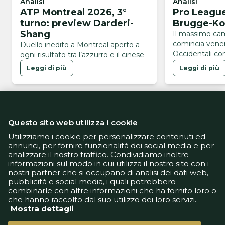
Analisi
Analisi
ATP Montreal 2026, 3°
Pro League
turno: preview Darderi-
Brugge-Kor
Shang
Il massimo ca
comincia vener
Duello inedito a Montreal aperto a
Occidentali con
ogni risultato tra l’azzurro e il cinese
Leggi di più
Leggi di più
Questo sito web utilizza i cookie
Utilizziamo i cookie per personalizzare contenuti ed
annunci, per fornire funzionalità dei social media e per
analizzare il nostro traffico. Condividiamo inoltre
Informativa Privacy
informazioni sul modo in cui utilizza il nostro sito con i
Informativa Cookie
nostri partner che si occupano di analisi dei dati web,
Tech App
pubblicità e social media, i quali potrebbero
Gestione preferenze
combinarle con altre informazioni che ha fornito loro o
support@goldbetlive.it
che hanno raccolto dal suo utilizzo dei loro servizi.
Mostra dettagli