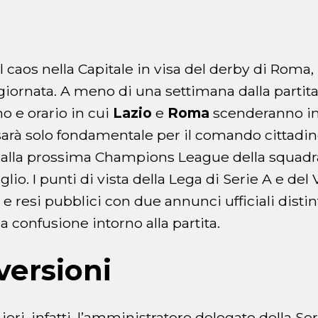
l caos nella Capitale in visa del derby di Rom
giornata. A meno di una settimana dalla partit
o e orario in cui
Lazio
e
Roma
scenderanno in
sarà solo fondamentale per il comando cittadi
e alla prossima Champions League della squadr
lio. I punti di vista della Lega di Serie A e del
ti e resi pubblici con due annunci ufficiali dist
 confusione intorno alla partita.
versioni
 ieri, infatti, l’amministratore delegato della Se