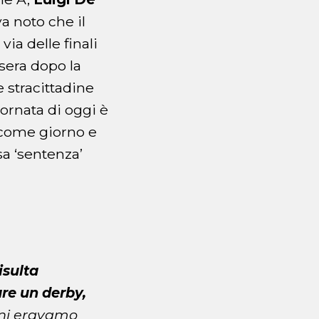
a noto che il
ia delle finali
 sera dopo la
e stracittadine
iornata di oggi è
 come giorno e
sa ‘sentenza’
isulta
are un derby,
anni eravamo