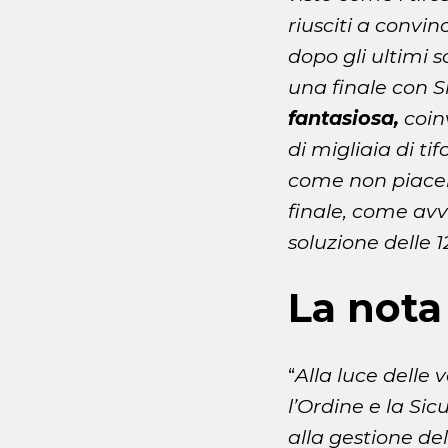
riusciti a convin
dopo gli ultimi 
una finale con Si
fantasiosa,
coin
di migliaia di t
come non piacer
finale, come avvi
soluzione delle 1
La nota
“
Alla luce delle 
l’Ordine e la Sic
alla gestione de