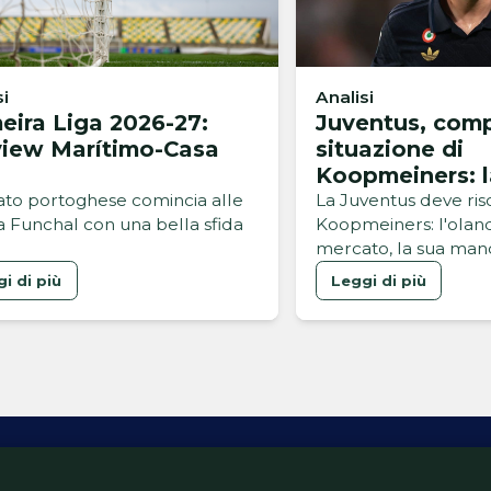
si
Analisi
eira Liga 2026-27:
Juventus, comp
view Marítimo-Casa
situazione di
Koopmeiners: 
idea per il futu
bato portoghese comincia alle
La Juventus deve riso
 a Funchal con una bella sfida
Koopmeiners: l'oland
mercato, la sua man
blocca l'arrivo di un
i di più
Leggi di più
innesto