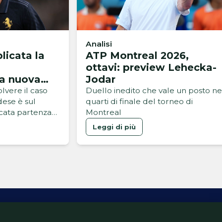
Analisi
licata la
ATP Montreal 2026,
ottavi: preview Lehecka-
la nuova
Jodar
ro
lvere il caso
Duello inedito che vale un posto ne
ese è sul
quarti di finale del torneo di
cata partenza
Montreal
 eventuale
Leggi di più