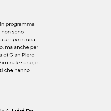
a, in programma
a non sono
 campo in una
no, ma anche per
a di Gian Piero
 Viminale sono, in
inti che hanno
rie A,
Luigi De