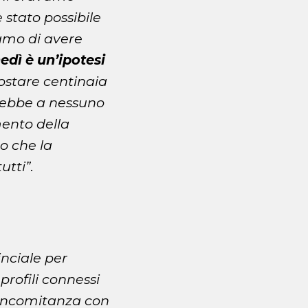
è stato possibile
iamo di avere
edì è un’ipotesi
ostare centinaia
erebbe a nessuno
ento della
to che la
utti”
.
inciale per
profili connessi
 concomitanza con