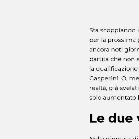
Sta scoppiando i
per la prossima 
ancora noti giorn
partita che non 
la qualificazion
Gasperini. O, meg
realtà, già svela
solo aumentato la
Le due 
Nella giornata di