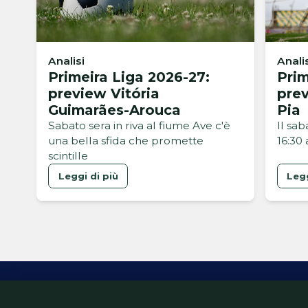
Analisi
Anali
Primeira Liga 2026-27:
Prim
preview Vitória
pre
Guimarães-Arouca
Pia
Sabato sera in riva al fiume Ave c'è
Il sa
una bella sfida che promette
16:30
scintille
Leggi di più
Legg