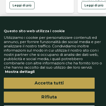
del Lione
Leggi di più
Leggi di più
Questo sito web utilizza i cookie
Utilizziamo i cookie per personalizzare contenuti ed
annunci, per fornire funzionalità dei social media e per
analizzare il nostro traffico. Condividiamo inoltre
Informativa Privacy
informazioni sul modo in cui utilizza il nostro sito con i
Informativa Cookie
nostri partner che si occupano di analisi dei dati web,
Tech App
pubblicità e social media, i quali potrebbero
Gestione preferenze
combinarle con altre informazioni che ha fornito loro o
support@goldbetlive.it
che hanno raccolto dal suo utilizzo dei loro servizi.
Mostra dettagli
Accetta tutti
Rifiuta
GoldBetlive è un sito di GBO Italy Spa
Questo sito non rappresenta una testata