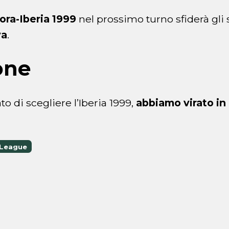
lora-Iberia 1999
nel prossimo turno sfiderà gli 
va
.
one
 di scegliere l’Iberia 1999,
abbiamo virato in 
 League