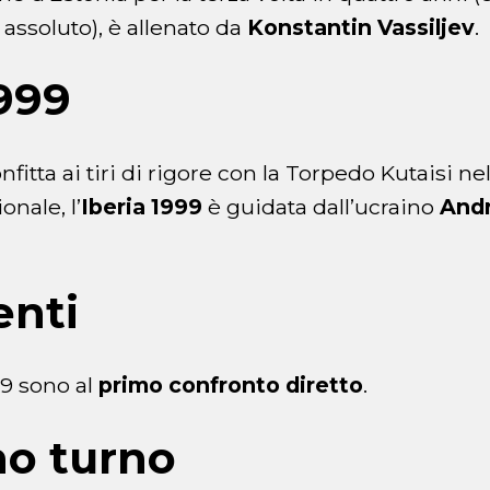
assoluto), è allenato da
Konstantin Vassiljev
.
1999
fitta ai tiri di rigore con la Torpedo Kutaisi nel
nale, l’
Iberia 1999
è guidata dall’ucraino
And
enti
99 sono al
primo confronto diretto
.
mo turno