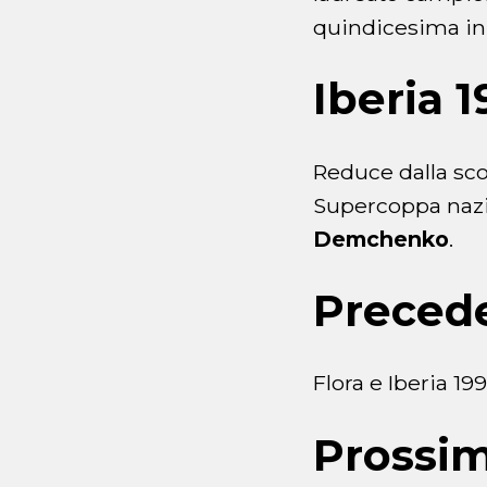
quindicesima in 
Iberia 
Reduce dalla scon
Supercoppa nazio
Demchenko
.
Preced
Flora e Iberia 19
Prossi