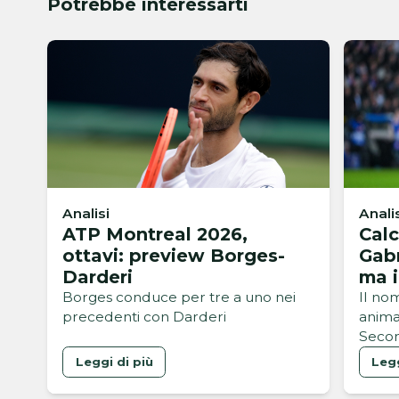
Potrebbe interessarti
Analisi
Anali
ATP Montreal 2026,
Calc
ottavi: preview Borges-
Gabr
Darderi
ma i
osta
Borges conduce per tre a uno nei
Il no
precedenti con Darderi
animar
Secon
portal
Leggi di più
Legg
dell’
mirino