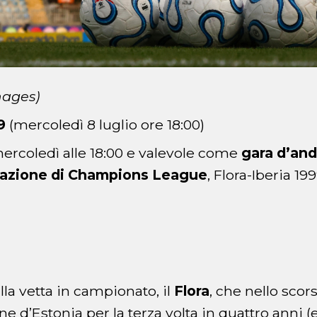
mages)
9
(mercoledì 8 luglio ore 18:00)
rcoledì alle 18:00 e valevole come
gara d’and
icazione di Champions League
, Flora-Iberia 1
lla vetta in campionato, il
Flora
, che nello sco
 d’Estonia per la terza volta in quattro anni (e