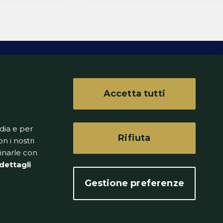
Accetta tutti
ferenze
dia e per
Rifiuta
n i nostri
binarle con
dettagli
Gestione preferenze
to senza alcuna periodicità.