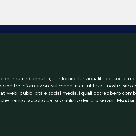
centravanti in vista del finale
cato. L’operazione, però, si
ta tutt’altro che semplice. Il
iano è in uscita dall’Arsenal, ma
ners sono intenzionati a
lo soltanto …
ativa Privacy
Informativa Cookie
Tech App
Gestione pre
support@goldbetlive.it
 contenuti ed annunci, per fornire funzionalità dei social me
o inoltre informazioni sul modo in cui utilizza il nostro sito co
dati web, pubblicità e social media, i quali potrebbero com
che hanno raccolto dal suo utilizzo dei loro servizi.
Mostra 
GoldBetlive è un sito di GBO Italy Spa
 una testata giornalistica in quanto viene aggiorna