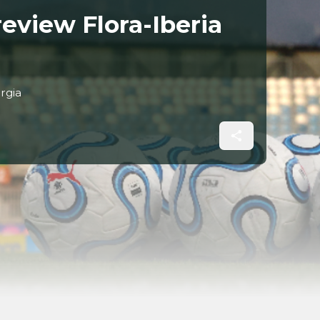
eview Flora-Iberia
orgia