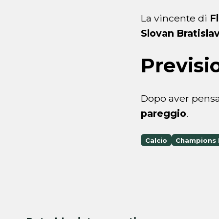
La vincente di
F
Slovan Bratisla
Previsi
Dopo aver pensato
pareggio
.
Calcio
Champions