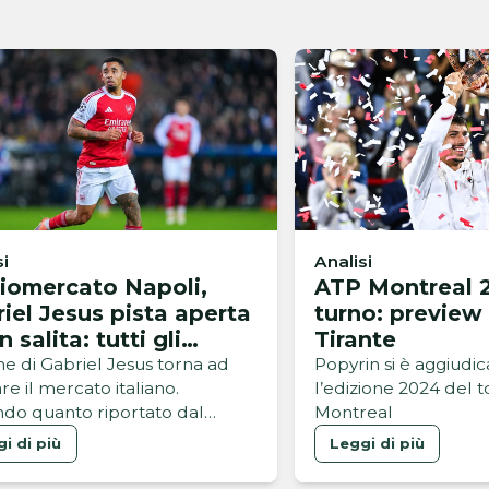
si
Analisi
iomercato Napoli,
ATP Montreal 2
iel Jesus pista aperta
turno: preview
n salita: tutti gli
Tirante
coli
me di Gabriel Jesus torna ad
Popyrin si è aggiudi
e il mercato italiano.
l’edizione 2024 del t
do quanto riportato dal
Montreal
e brasiliano GE, l’attaccante
i di più
Leggi di più
Arsenal sarebbe finito nel
 del Napoli, alla ricerca di un