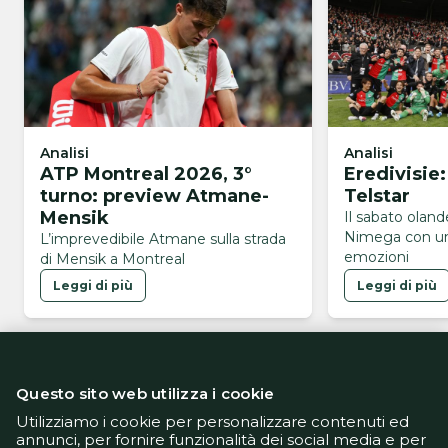
Analisi
Analisi
ATP Montreal 2026, 3°
Eredivisie
turno: preview Atmane-
Telstar
Mensik
Il sabato olan
Nimega con un
L’imprevedibile Atmane sulla strada
emozioni
di Mensik a Montreal
Leggi di più
Leggi di più
Questo sito web utilizza i cookie
Utilizziamo i cookie per personalizzare contenuti ed
annunci, per fornire funzionalità dei social media e per