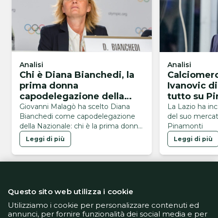
Analisi
Analisi
Chi è Diana Bianchedi, la
Calciomerc
prima donna
Ivanovic di
capodelegazione della
tutto su P
Nazionale
Giovanni Malagò ha scelto Diana
La Lazio ha inc
Bianchedi come capodelegazione
del suo mercato
della Nazionale: chi è la prima donna
Pinamonti
a ricoprire questo ruolo
Leggi di più
Leggi di più
Questo sito web utilizza i cookie
Utilizziamo i cookie per personalizzare contenuti ed
annunci, per fornire funzionalità dei social media e per