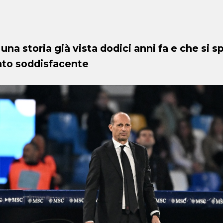
 una storia già vista dodici anni fa e che si 
nto soddisfacente