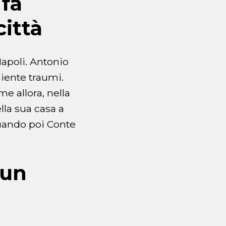
 fa
città
Napoli. Antonio
niente traumi.
me allora, nella
ella sua casa a
quando poi Conte
 un