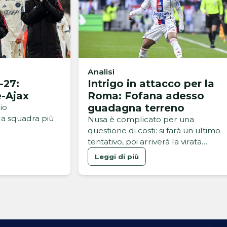
Analisi
-27:
Intrigo in attacco per la
-Ajax
Roma: Fofana adesso
guadagna terreno
io
 la squadra più
Nusa è complicato per una
questione di costi: si farà un ultimo
tentativo, poi arriverà la virata
sull'ala del Lione
Leggi di più