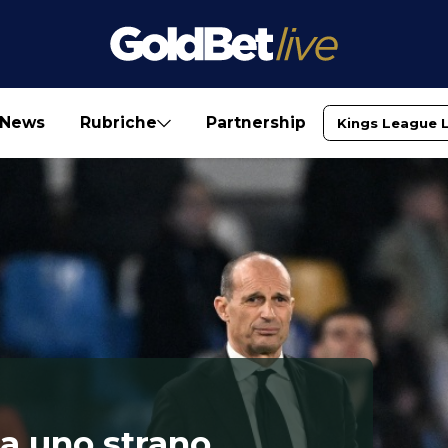
News
Rubriche
Partnership
Kings League 
da uno strano