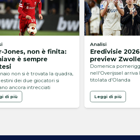
si
Analisi
r-Jones, non è finita:
Eredivisie 2026
hiave è sempre
preview Zwolle
tesi
Domenica pomerigg
nell'Overijssel arriva
naio non si è trovata la quadra,
titolata d'Olanda
destini dei due giocatori si
ano ancora intrecciati
i di più
Leggi di più