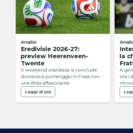
Analisi
Anali
Eredivisie 2026-27:
Inte
preview Heerenveen-
la c
Twente
Frat
Il weekend olandese si conclude
A gen
domenica pomeriggio in Frisia con
ora i 
una sfida affascinante
ritrov
Leggi di più
Legg