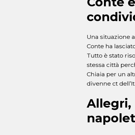
Conte e
condivi
Una situazione a
Conte ha lasciato
Tutto è stato ris
stessa città perc
Chiaia per un al
divenne ct dell’I
Allegri
napole