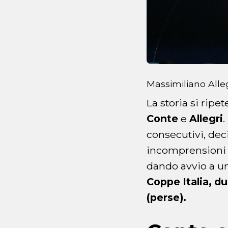
Massimiliano Alle
La storia si ripe
Conte
e
Allegri
.
consecutivi, dec
incomprensioni e
dando avvio a u
Coppe Italia, d
(perse).