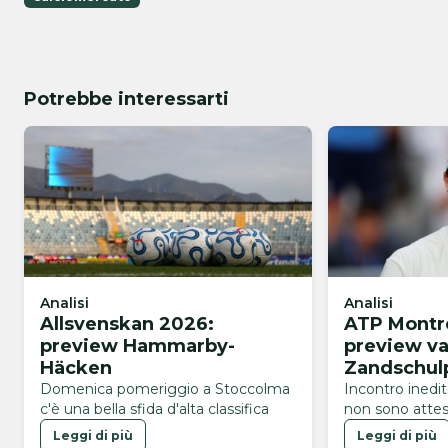
Potrebbe interessarti
Analisi
Analisi
Allsvenskan 2026:
ATP Montre
preview Hammarby-
preview v
Häcken
Zandschul
Domenica pomeriggio a Stoccolma
Incontro inedi
c'è una bella sfida d'alta classifica
non sono attes
Leggi di più
Leggi di più