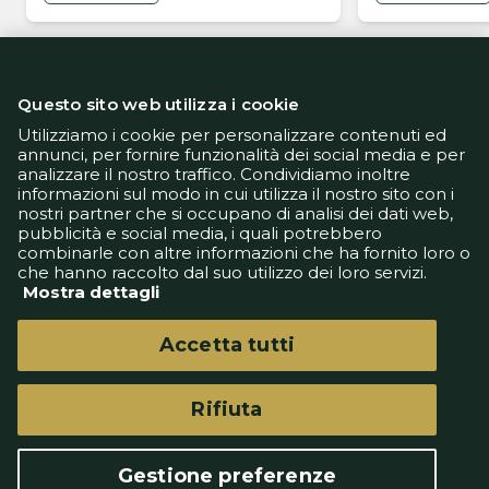
Questo sito web utilizza i cookie
Utilizziamo i cookie per personalizzare contenuti ed
annunci, per fornire funzionalità dei social media e per
analizzare il nostro traffico. Condividiamo inoltre
Informativa Privacy
informazioni sul modo in cui utilizza il nostro sito con i
Informativa Cookie
nostri partner che si occupano di analisi dei dati web,
Tech App
pubblicità e social media, i quali potrebbero
Gestione preferenze
combinarle con altre informazioni che ha fornito loro o
support@goldbetlive.it
che hanno raccolto dal suo utilizzo dei loro servizi.
Mostra dettagli
Accetta tutti
Rifiuta
GoldBetlive è un sito di GBO Italy Spa
Questo sito non rappresenta una testata
Gestione preferenze
giornalistica in quanto viene aggiornato senza