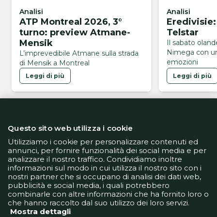
Analisi
Analisi
ATP Montreal 2026, 3°
Eredivisie
turno: preview Atmane-
Telstar
Mensik
Il sabato olan
Nimega con un
L’imprevedibile Atmane sulla strada
emozioni
di Mensik a Montreal
Leggi di più
Leggi di più
Questo sito web utilizza i cookie
Utilizziamo i cookie per personalizzare contenuti ed
annunci, per fornire funzionalità dei social media e per
analizzare il nostro traffico. Condividiamo inoltre
Informativa Privacy
informazioni sul modo in cui utilizza il nostro sito con i
Informativa Cookie
nostri partner che si occupano di analisi dei dati web,
Tech App
pubblicità e social media, i quali potrebbero
Gestione preferenze
combinarle con altre informazioni che ha fornito loro o
support@goldbetlive.it
che hanno raccolto dal suo utilizzo dei loro servizi.
Mostra dettagli