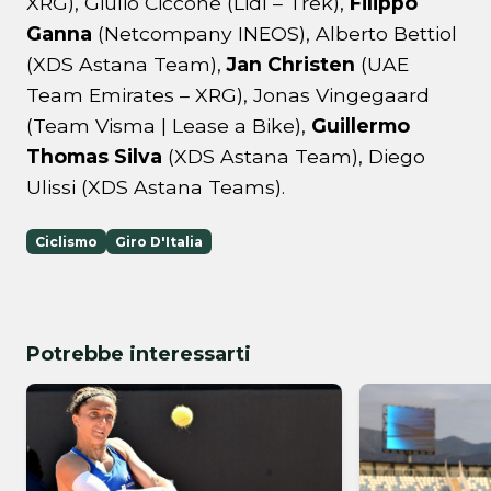
XRG), Giulio Ciccone (Lidl – Trek),
Filippo
Ganna
(Netcompany INEOS), Alberto Bettiol
(XDS Astana Team),
Jan Christen
(UAE
Team Emirates – XRG), Jonas Vingegaard
(Team Visma | Lease a Bike),
Guillermo
Thomas Silva
(XDS Astana Team), Diego
Ulissi (XDS Astana Teams).
Ciclismo
Giro D'Italia
Potrebbe interessarti