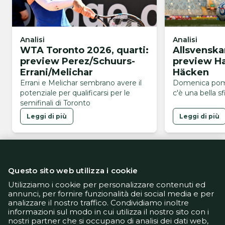
Analisi
Analisi
WTA Toronto 2026, quarti:
Allsvenska
preview Perez/Schuurs-
preview H
Errani/Melichar
Häcken
Errani e Melichar sembrano avere il
Domenica pom
potenziale per qualificarsi per le
c'è una bella sf
semifinali di Toronto
Leggi di più
Leggi di più
Questo sito web utilizza i cookie
Utilizziamo i cookie per personalizzare contenuti ed
annunci, per fornire funzionalità dei social media e per
analizzare il nostro traffico. Condividiamo inoltre
Informativa Privacy
informazioni sul modo in cui utilizza il nostro sito con i
Informativa Cookie
nostri partner che si occupano di analisi dei dati web,
Tech App