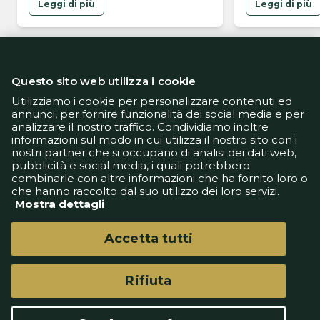
Leggi di più
Leggi di più
Questo sito web utilizza i cookie
Utilizziamo i cookie per personalizzare contenuti ed
annunci, per fornire funzionalità dei social media e per
analizzare il nostro traffico. Condividiamo inoltre
Informativa Privacy
informazioni sul modo in cui utilizza il nostro sito con i
Informativa Cookie
nostri partner che si occupano di analisi dei dati web,
Tech App
pubblicità e social media, i quali potrebbero
Gestione preferenze
combinarle con altre informazioni che ha fornito loro o
support@goldbetlive.it
che hanno raccolto dal suo utilizzo dei loro servizi.
Mostra dettagli
Accetta tutti
Rifiuta
GoldBetlive è un sito di GBO Italy Spa
Questo sito non rappresenta una testata