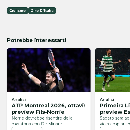
Ciclismo
Giro D'Italia
Potrebbe interessarti
Analisi
Analisi
ATP Montreal 2026, ottavi:
Primeira L
preview Fils-Norrie
preview Es
Norrie dovrebbe risentire della
Sabato sera ad
maratona con De Minaur
vicecampioni d