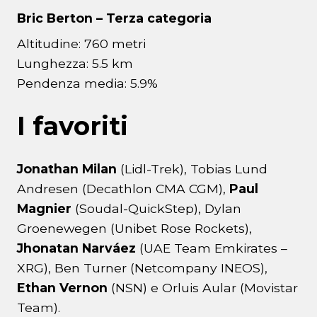
Bric Berton – Terza categoria
Altitudine: 760 metri
Lunghezza: 5.5 km
Pendenza media: 5.9%
I favoriti
Jonathan Milan
(Lidl-Trek), Tobias Lund
Andresen (Decathlon CMA CGM),
Paul
Magnier
(Soudal-QuickStep), Dylan
Groenewegen (Unibet Rose Rockets),
Jhonatan Narváez
(UAE Team Emkirates –
XRG), Ben Turner (Netcompany INEOS),
Ethan Vernon
(NSN) e Orluis Aular (Movistar
Team).