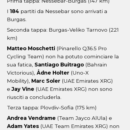
Prima tappa: Nessebar-Burgas (147 km)
I
184
partiti da Nessebar sono arrivati a
Burgas.
Seconda tappa: Burgas-Veliko Tarnovo (221
km)
Matteo Moschetti
(Pinarello Q36.5 Pro
Cycling Team) non ha potuto cominciare la
sua fatica,
Santiago Buitrago
(Bahrain
Victorious),
Ådne Holter
(Uno-X
Mobility),
Marc Soler
(UAE Emirates XRG)
e
Jay Vine
(UAE Emirates XRG) non sono
riusciti a concluderla.
Terza tappa: Plovdiv-Sofia (175 km)
Andrea Vendrame
(Team Jayco AlUla) e
Adam Yates
(UAE Team Emirates XRG) non