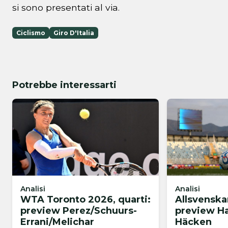
si sono presentati al via.
Ciclismo
Giro D'Italia
Potrebbe interessarti
Analisi
Analisi
WTA Toronto 2026, quarti:
Allsvenska
preview Perez/Schuurs-
preview H
Errani/Melichar
Häcken