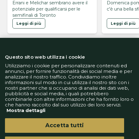
Errani e Melichar sembrano avere il
Domenica pom
potenziale per qualificarsi per le
c'è una bella sf
semifinali di Toronto
Leggi di più
Leggi di più
Questo sito web utilizza i cookie
Utilizziamo i cookie per personalizzare contenuti ed
annunci, per fornire funzionalità dei social media e per
analizzare il nostro traffico. Condividiamo inoltre
Informativa Privacy
informazioni sul modo in cui utilizza il nostro sito con i
Informativa Cookie
nostri partner che si occupano di analisi dei dati web,
Tech App
pubblicità e social media, i quali potrebbero
Gestione preferenze
combinarle con altre informazioni che ha fornito loro o
support@goldbetlive.it
che hanno raccolto dal suo utilizzo dei loro servizi.
Mostra dettagli
Accetta tutti