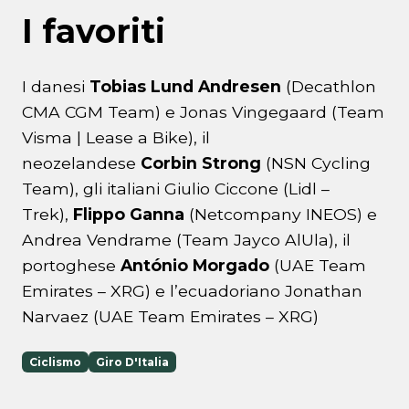
I favoriti
I danesi
Tobias Lund Andresen
(Decathlon
CMA CGM Team) e Jonas Vingegaard (Team
Visma | Lease a Bike), il
neozelandese
Corbin Strong
(NSN Cycling
Team), gli italiani Giulio Ciccone (Lidl –
Trek),
Flippo Ganna
(Netcompany INEOS) e
Andrea Vendrame (Team Jayco AlUla), il
portoghese
António Morgado
(UAE Team
Emirates – XRG) e l’ecuadoriano Jonathan
Narvaez (UAE Team Emirates – XRG)
Ciclismo
Giro D'Italia