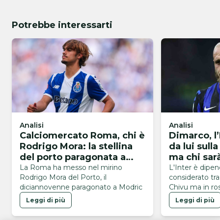
Potrebbe interessarti
Analisi
Analisi
Calciomercato Roma, chi è
Dimarco, l
Rodrigo Mora: la stellina
da lui sulla
del porto paragonata a
ma chi sarà
Modric
La Roma ha messo nel mirino
L'Inter è dipe
Rodrigo Mora del Porto, il
considerato tra g
diciannovenne paragonato a Modric
Chivu ma in ro
all'occorrenza 
Leggi di più
Leggi di più
posto?