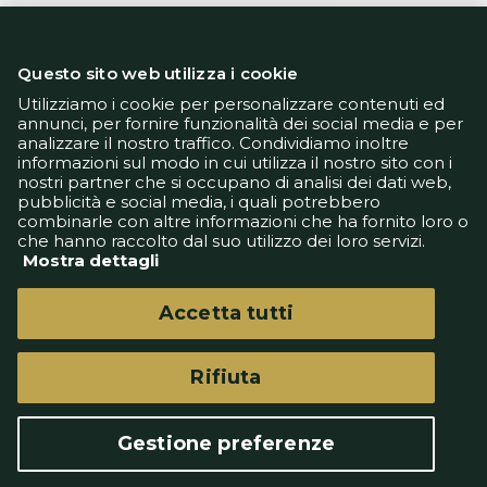
Questo sito web utilizza i cookie
Utilizziamo i cookie per personalizzare contenuti ed
annunci, per fornire funzionalità dei social media e per
analizzare il nostro traffico. Condividiamo inoltre
Informativa Privacy
informazioni sul modo in cui utilizza il nostro sito con i
Informativa Cookie
nostri partner che si occupano di analisi dei dati web,
Tech App
pubblicità e social media, i quali potrebbero
Gestione preferenze
combinarle con altre informazioni che ha fornito loro o
support@goldbetlive.it
che hanno raccolto dal suo utilizzo dei loro servizi.
Mostra dettagli
Accetta tutti
Rifiuta
GoldBetlive è un sito di GBO Italy Spa
Questo sito non rappresenta una testata
Gestione preferenze
giornalistica in quanto viene aggiornato senza
alcuna periodicità.