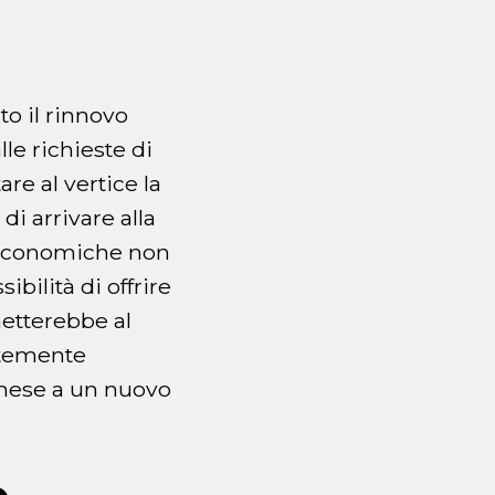
to il rinnovo
le richieste di
re al vertice la
i arrivare alla
tà economiche non
bilità di offrire
metterebbe al
ortemente
 mese a un nuovo