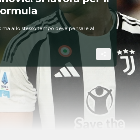
 formula
s ma allo stesso tempo deve pensare al