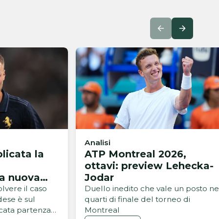
Analisi
licata la
ATP Montreal 2026,
ottavi: preview Lehecka-
la nuova
Jodar
ro
lvere il caso
Duello inedito che vale un posto ne
ese è sul
quarti di finale del torneo di
cata partenza
Montreal