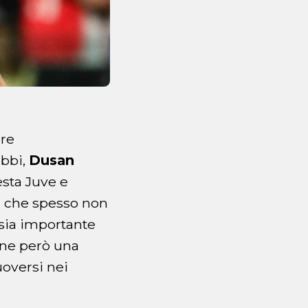
are
ubbi,
Dusan
esta Juve e
, che spesso non
o sia importante
mane però una
uoversi nei