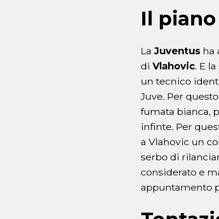
Il piano
La
Juventus
ha a
di
Vlahovic
. E l
un tecnico ident
Juve. Per questo
fumata bianca, pu
infinte. Per ques
a Vlahovic un co
serbo di rilanci
considerato e ma
appuntamento per