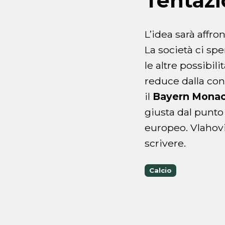
Tentazi
L’idea sarà affro
La società ci spe
le altre possibil
reduce dalla conq
il
Bayern Mona
giusta dal punto 
europeo. Vlahovi
scrivere.
Calcio