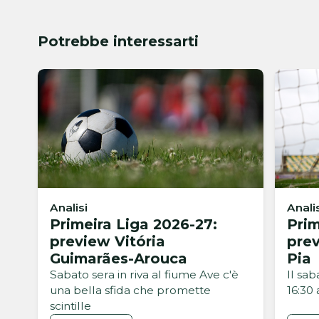
Potrebbe interessarti
Analisi
Anali
Primeira Liga 2026-27:
Prim
preview Vitória
pre
Guimarães-Arouca
Pia
Sabato sera in riva al fiume Ave c'è
Il sa
una bella sfida che promette
16:30
scintille