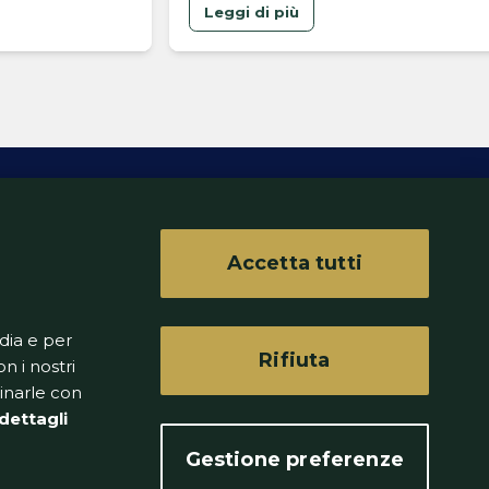
 eventuale
Leggi di più
Accetta tutti
ferenze
dia e per
Rifiuta
n i nostri
binarle con
dettagli
Gestione preferenze