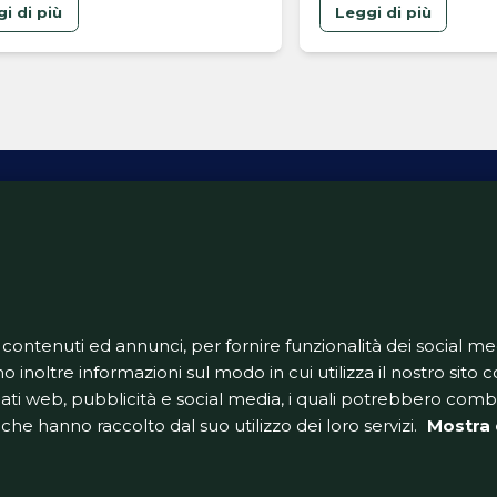
blocca l'arrivo di un
i di più
Leggi di più
innesto
ativa Privacy
Informativa Cookie
Tech App
Gestione pre
support@goldbetlive.it
 contenuti ed annunci, per fornire funzionalità dei social me
o inoltre informazioni sul modo in cui utilizza il nostro sito co
dati web, pubblicità e social media, i quali potrebbero com
che hanno raccolto dal suo utilizzo dei loro servizi.
Mostra 
GoldBetlive è un sito di GBO Italy Spa