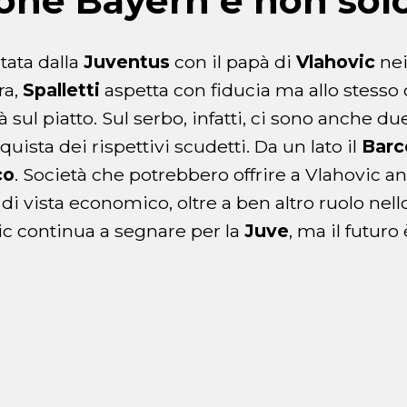
one Bayern e non sol
ntata dalla
Juventus
con il papà di
Vlahovic
nei
ra,
Spalletti
aspetta con fiducia ma allo stesso 
ità sul piatto. Sul serbo, infatti, ci sono anche 
uista dei rispettivi scudetti. Da un lato il
Barc
co
. Società che potrebbero offrire a Vlahovic an
di vista economico, oltre a ben altro ruolo nel
c continua a segnare per la
Juve
, ma il futuro