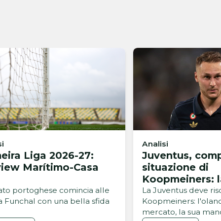
si
Analisi
eira Liga 2026-27:
Juventus, comp
view Marítimo-Casa
situazione di
Koopmeiners: 
idea per il futu
bato portoghese comincia alle
La Juventus deve riso
 a Funchal con una bella sfida
Koopmeiners: l'oland
mercato, la sua man