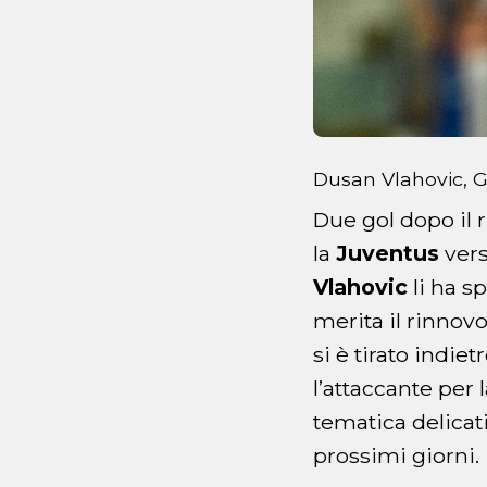
Dusan Vlahovic, 
Due gol dopo il r
la
Juventus
vers
Vlahovic
li ha s
merita il rinnov
si è tirato indie
l’attaccante per 
tematica delicat
prossimi giorni.