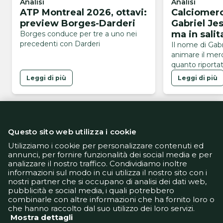
Analisi
Analisi
ATP Montreal 2026, ottavi:
Calciomerc
preview Borges-Darderi
Gabriel Je
ma in salita
Borges conduce per tre a uno nei
precedenti con Darderi
ostacoli
Il nome di Gabr
animare il mer
quanto riportat
brasiliano GE, 
Leggi di più
Leggi di più
dell’Arsenal sa
del Napoli, alla
centravanti in v
mercato. L’oper
presenta tutt’a
Questo sito web utilizza i cookie
brasiliano è in 
Gunners sono i
Utilizziamo i cookie per personalizzare contenuti ed
annunci, per fornire funzionalità dei social media e per
soltanto …
analizzare il nostro traffico. Condividiamo inoltre
Informativa Privacy
informazioni sul modo in cui utilizza il nostro sito con i
Informativa Cookie
nostri partner che si occupano di analisi dei dati web,
Tech App
pubblicità e social media, i quali potrebbero
Gestione preferenze
combinarle con altre informazioni che ha fornito loro o
support@goldbetlive.it
che hanno raccolto dal suo utilizzo dei loro servizi.
Mostra dettagli