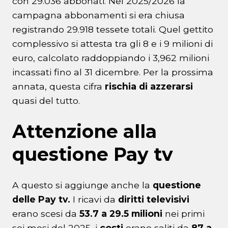
con 29.036 abbonati. Nel 2025/2026 la
campagna abbonamenti si era chiusa
registrando 29.918 tessete totali. Quel gettito
complessivo si attesta tra gli 8 e i 9 milioni di
euro, calcolato raddoppiando i 3,962 milioni
incassati fino al 31 dicembre. Per la prossima
annata, questa cifra
rischia di azzerarsi
quasi del tutto.
Attenzione alla
questione Pay tv
A questo si aggiunge anche la
questione
delle Pay tv.
I ricavi da
diritti televisivi
erano scesi da
53.7 a 29.5 milioni
nei primi
sei mesi del 2025, i
costi
erano saliti da
87 a