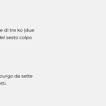
e di tre ko (due
del sesto colpo
sburgo da sette
tti.