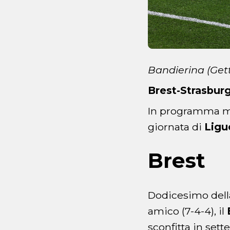
Bandierina (Get
Brest-Strasbur
In programma me
giornata di
Ligu
Brest
Dodicesimo della
amico (7-4-4), il
sconfitta in sette