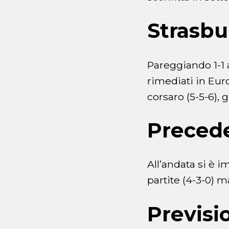
Strasb
Pareggiando 1-1 
rimediati in Euro
corsaro (5-5-6), g
Preced
All’andata si è i
partite (4-3-0) 
Previsi