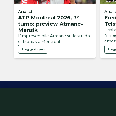
Analisi
Anali
ATP Montreal 2026, 3°
Ered
turno: preview Atmane-
Tels
Mensik
Il sa
Nimeg
L’imprevedibile Atmane sulla strada
emozi
di Mensik a Montreal
Leggi di più
Legg
Inform