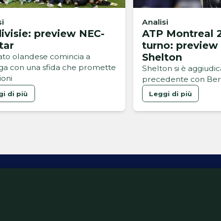
si
Analisi
ivisie: preview NEC-
ATP Montreal 2
tar
turno: preview
Shelton
bato olandese comincia a
a con una sfida che promette
Shelton si è aggiudic
oni
precedente con Ber
i di più
Leggi di più
ativa Privacy
Informativa Cookie
Tech App
Gestione pre