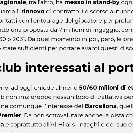
agionale
, tra l’altro, ha
messo in stand-by
ogni
uarda il
rinnovo
di contratto. Lo scorso autunno
ontatti con l’entourage del giocatore per prolun
tto una proposta da 7 milioni di ingaggio, co
030 o 2031. Da quel momento in poi, però, le pre
tate sufficienti per portare avanti questi disc
 club interessati al po
derlo, ad oggi chiede almeno
50/60 milioni di e
lub non inizierebbe nessun topo di trattativa per
ne comunque l’interesse del
Barcellona
, quel
Premier
. Da non sottovalutare anche la pista c
ta
e soprattutto all’Al-Hilal si Inzaghi e del su