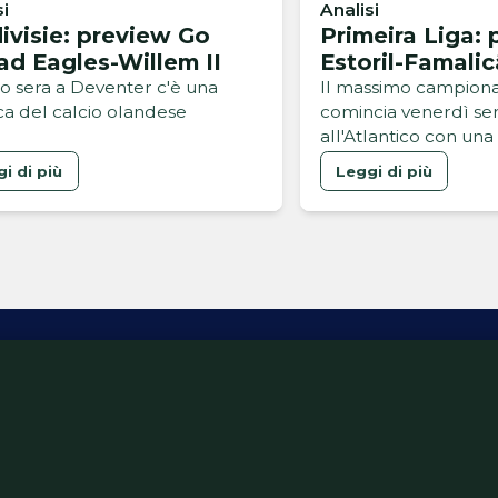
si
Analisi
ivisie: preview Go
Primeira Liga:
d Eagles-Willem II
Estoril-Famali
o sera a Deventer c'è una
Il massimo campion
ica del calcio olandese
comincia venerdì sera
all'Atlantico con una 
i di più
Leggi di più
ativa Privacy
Informativa Cookie
Tech App
Gestione pre
support@goldbetlive.it