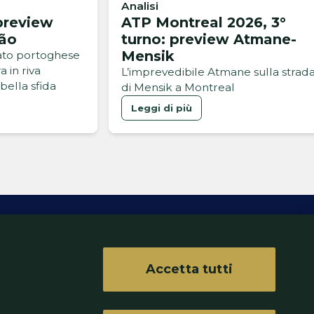
Analisi
 preview
ATP Montreal 2026, 3°
cão
turno: preview Atmane-
Mensik
ato portoghese
 in riva
L’imprevedibile Atmane sulla strad
bella sfida
di Mensik a Montreal
Leggi di più
Accetta tutti
ferenze