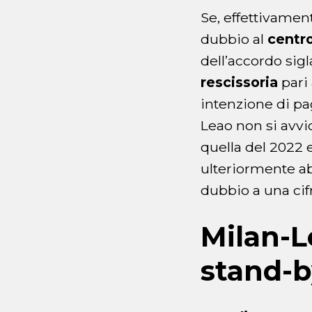
Se, effettivamen
dubbio al
centro
dell’accordo sigl
rescissoria
pari
intenzione di pag
Leao non si avvi
quella del 2022 e
ulteriormente ab
dubbio a una cifr
Milan-L
stand-