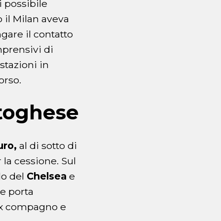
 possibile
 il Milan aveva
gare il contatto
mprensivi di
stazioni in
orso.
rtoghese
uro,
al di sotto di
 la cessione. Sul
lo del
Chelsea
e
he porta
o ex compagno e