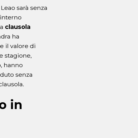
Leao sarà senza
’interno
na
clausola
dra ha
 il valore di
e stagione,
ro, hanno
eduto senza
clausola.
o in