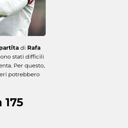
 partita
di
Rafa
no stati difficili
nta. Per questo,
neri potrebbero
a 175