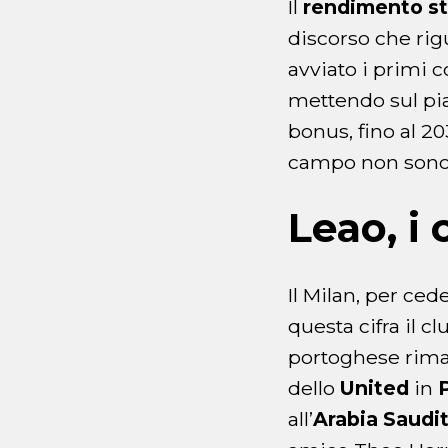
Il
rendimento st
discorso che rig
avviato i primi c
mettendo sul pia
bonus, fino al 2
campo non sono s
Leao, i
Il Milan, per ce
questa cifra il c
portoghese rima
dello
United
in
all’
Arabia Saudi