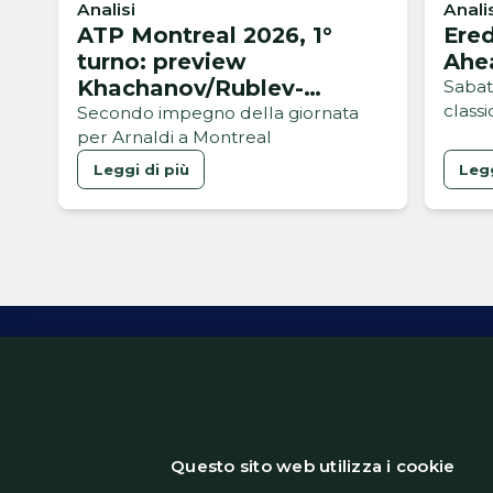
Analisi
Anali
ATP Montreal 2026, 1°
Ered
turno: preview
Ahea
Khachanov/Rublev-
Sabat
class
Arnaldi/Musetti
Secondo impegno della giornata
per Arnaldi a Montreal
Leggi di più
Legg
Inform
Questo sito web utilizza i cookie