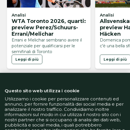
Analisi
Analisi
WTA Toronto 2026, quarti:
Allsvenska
preview Perez/Schuurs-
preview H
Errani/Melichar
Häcken
Errani e Melichar sembrano avere il
Domenica pom
potenziale per qualificarsi per le
c'è una bella sf
semifinali di Toronto
Leggi di più
Leggi di più
Questo sito web utilizza i cookie
Utilizziamo i cookie per personalizzare contenuti ed
annunci, per fornire funzionalità dei social media e per
analizzare il nostro traffico. Condividiamo inoltre
Informativa Privacy
informazioni sul modo in cui utilizza il nostro sito con i
Informativa Cookie
nostri partner che si occupano di analisi dei dati web,
Tech App
pubblicità e social media, i quali potrebbero
Gestione preferenze