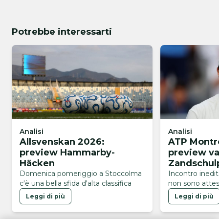
Potrebbe interessarti
Analisi
Analisi
Allsvenskan 2026:
ATP Montre
preview Hammarby-
preview v
Häcken
Zandschul
Domenica pomeriggio a Stoccolma
Incontro inedi
c'è una bella sfida d'alta classifica
non sono attes
Leggi di più
Leggi di più