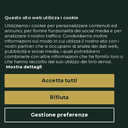
Questo sito web utilizza i cookie
Utilizziamo i cookie per personalizzare contenuti ed
annunci, per fornire funzionalità dei social media e per
analizzare il nostro traffico. Condividiamo inoltre
Informativa Privacy
informazioni sul modo in cui utilizza il nostro sito con i
Informativa Cookie
nostri partner che si occupano di analisi dei dati web,
Tech App
pubblicità e social media, i quali potrebbero
Gestione preferenze
combinarle con altre informazioni che ha fornito loro o
support@goldbetlive.it
che hanno raccolto dal suo utilizzo dei loro servizi.
Mostra dettagli
Accetta tutti
Rifiuta
GoldBetlive è un sito di GBO Italy Spa
Questo sito non rappresenta una testata
Gestione preferenze
giornalistica in quanto viene aggiornato senza
alcuna periodicità.