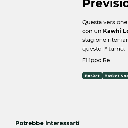
Previsi
Questa versione d
con un
Kawhi L
stagione ritenia
questo 1° turno.
Filippo Re
Basket
Basket Nb
Potrebbe interessarti