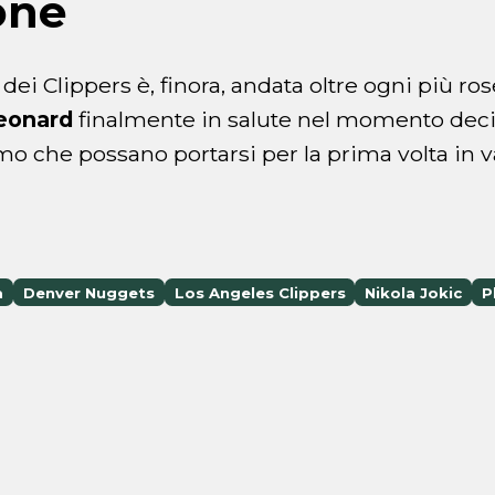
one
ei Clippers è, finora, andata oltre ogni più ros
eonard
finalmente in salute nel momento deci
mo che possano portarsi per la prima volta in 
a
Denver Nuggets
Los Angeles Clippers
Nikola Jokic
P