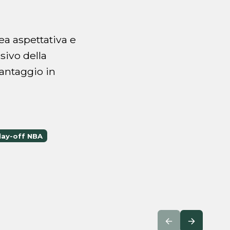
ea aspettativa e
sivo della
vantaggio in
lay-off NBA