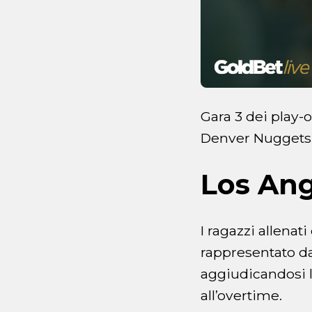
Gara 3 dei play-
Denver Nuggets è
Los Ang
I ragazzi allenat
rappresentato dal
aggiudicandosi l
all’overtime.