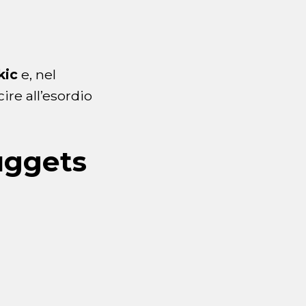
kic
e, nel
re all’esordio
Nuggets