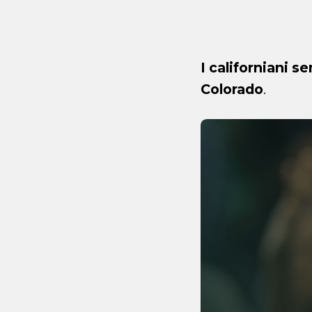
I californiani s
Colorado
.