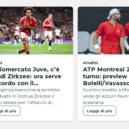
si
Analisi
iomercato Juve, c’è
ATP Montreal 2
 di Zirkzee: ora serve
turno: preview
cordo con il
Bolelli/Vavasso
chester United
Luz/Matos
rigenza bianconera avrebbe
Scontro inedito a M
duato in Joshua Zirkzee il
vede gli azzurri favor
o ideale per l'attacco di
brasiliana
tti
i di più
Leggi di più