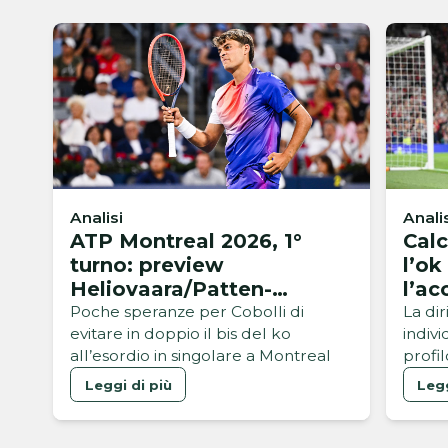
Analisi
Anali
ATP Montreal 2026, 1°
Calc
turno: preview
l’ok
Heliovaara/Patten-
l’ac
Buse/Cobolli
Man
Poche speranze per Cobolli di
La di
evitare in doppio il bis del ko
indivi
all’esordio in singolare a Montreal
profil
Spalle
Leggi di più
Legg