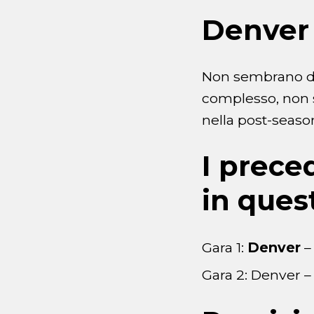
Denver
Non sembrano da 
complesso, non s
nella post-season
I prece
in ques
Gara 1:
Denver
– 
Gara 2: Denver –