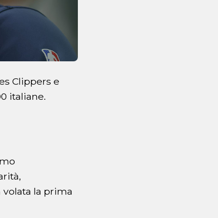
es Clippers e
 italiane.
nimo
rità,
 volata la prima