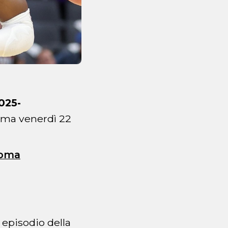
025-
ma venerdì 22
homa
 episodio della