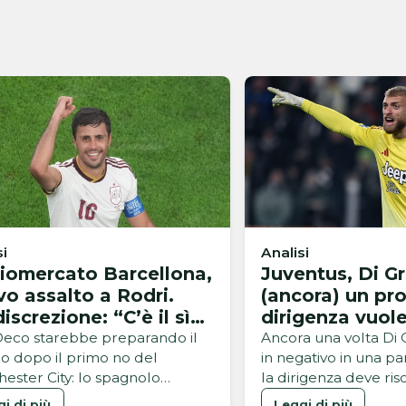
si
Analisi
iomercato Barcellona,
Juventus, Di G
o assalto a Rodri.
(ancora) un pr
discrezione: “C’è il sì
dirigenza vuole
calciatore”
 Deco starebbe preparando il
Ancora una volta Di 
cio dopo il primo no del
in negativo in una par
ester City: lo spagnolo
la dirigenza deve riso
be già espresso la chiara
problema
i di più
Leggi di più