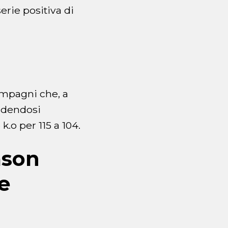
erie positiva di
mpagni che, a
endendosi
k.o per 115 a 104.
ason
e