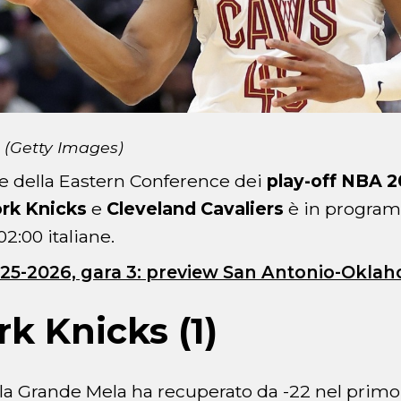
 (Getty Images)
ale della Eastern Conference dei
play-off NBA 2
rk Knicks
e
Cleveland Cavaliers
è in program
2:00 italiane.
025-2026, gara 3: preview San Antonio-Okla
k Knicks (1)
lla Grande Mela ha recuperato da -22 nel primo