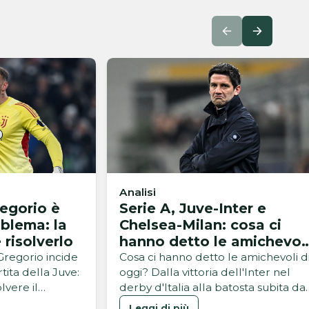
Analisi
regorio è
Serie A, Juve-Inter e
oblema: la
Chelsea-Milan: cosa ci
 risolverlo
hanno detto le amichevol
di oggi?
Gregorio incide
Cosa ci hanno detto le amichevoli d
tita della Juve:
oggi? Dalla vittoria dell'Inter nel
lvere il
derby d'Italia alla batosta subita dal
Milan contro il Chelsea
Leggi di più