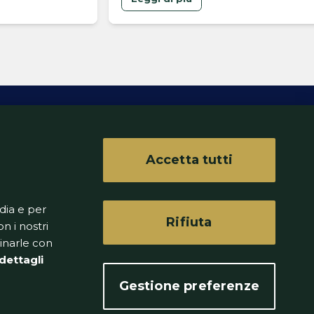
Accetta tutti
ferenze
dia e per
Rifiuta
n i nostri
binarle con
dettagli
Gestione preferenze
to senza alcuna periodicità.