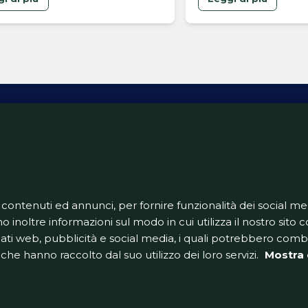
à di vestire la maglia
rana
ativa Privacy
Informativa Cookie
Tech App
Gestione pre
support@goldbetlive.it
 contenuti ed annunci, per fornire funzionalità dei social me
o inoltre informazioni sul modo in cui utilizza il nostro sito co
dati web, pubblicità e social media, i quali potrebbero com
che hanno raccolto dal suo utilizzo dei loro servizi.
Mostra 
GoldBetlive è un sito di GBO Italy Spa
 una testata giornalistica in quanto viene aggiorna