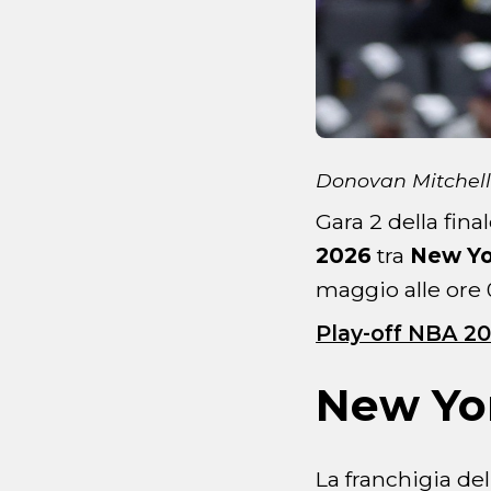
Donovan Mitchell
Gara 2 della fin
2026
tra
New Yo
maggio alle ore 0
Play-off NBA 2
New Yor
La franchigia de