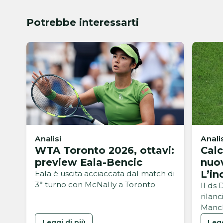
Potrebbe interessarti
Analisi
Anali
WTA Toronto 2026, ottavi:
Calc
preview Eala-Bencic
nuov
L’in
Eala è uscita acciaccata dal match di
3° turno con McNally a Toronto
del 
Il ds
rilan
Manch
avreb
Leggi di più
Legg