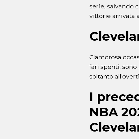
serie, salvando c
vittorie arrivata 
Clevela
Clamorosa occas
fari spenti, sono
soltanto all’over
I prece
NBA 202
Clevel