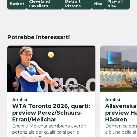
Cleveland
Detroit
Play-off
Basket
Nba
Cavaliers
Pistons
NBA
Potrebbe interessarti
Analisi
Analisi
WTA Toronto 2026, quarti:
Allsvenska
preview Perez/Schuurs-
preview H
Errani/Melichar
Häcken
Errani e Melichar sembrano avere il
Domenica pom
potenziale per qualificarsi per le
c'è una bella sf