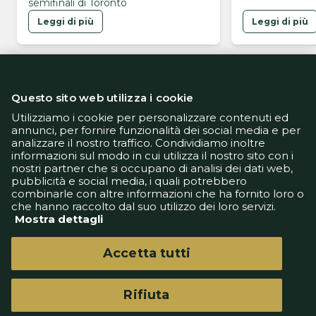
semifinali di Toronto
Leggi di più
Leggi di più
Questo sito web utilizza i cookie
Utilizziamo i cookie per personalizzare contenuti ed
annunci, per fornire funzionalità dei social media e per
analizzare il nostro traffico. Condividiamo inoltre
Informativa Privacy
informazioni sul modo in cui utilizza il nostro sito con i
Informativa Cookie
nostri partner che si occupano di analisi dei dati web,
Tech App
pubblicità e social media, i quali potrebbero
Gestione preferenze
combinarle con altre informazioni che ha fornito loro o
support@goldbetlive.it
che hanno raccolto dal suo utilizzo dei loro servizi.
Mostra dettagli
Accetta tutti
Rifiuta
GoldBetlive è un sito di GBO Italy Spa