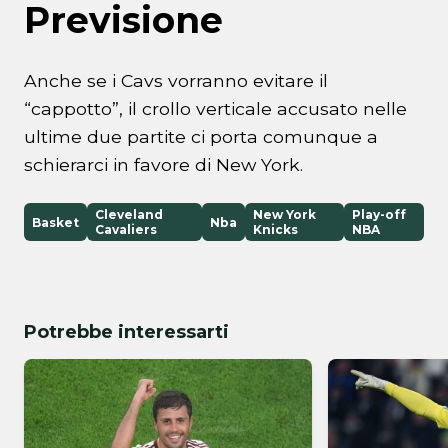
Previsione
Anche se i Cavs vorranno evitare il
“cappotto”, il crollo verticale accusato nelle
ultime due partite ci porta comunque a
schierarci in favore di New York.
Cleveland
New York
Play-off
Basket
Nba
Cavaliers
Knicks
NBA
Potrebbe interessarti