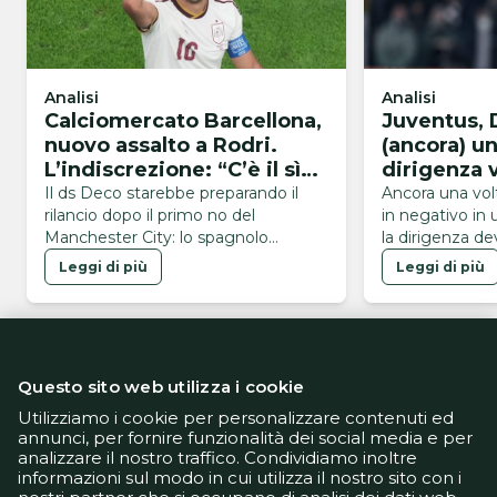
Analisi
Analisi
Calciomercato Barcellona,
Juventus, 
nuovo assalto a Rodri.
(ancora) u
L’indiscrezione: “C’è il sì
dirigenza v
del calciatore”
Il ds Deco starebbe preparando il
Ancora una vol
rilancio dopo il primo no del
in negativo in 
Manchester City: lo spagnolo
la dirigenza dev
avrebbe già espresso la chiara
problema
Leggi di più
Leggi di più
volontà di vestire la maglia
blaugrana
Questo sito web utilizza i cookie
Utilizziamo i cookie per personalizzare contenuti ed
annunci, per fornire funzionalità dei social media e per
analizzare il nostro traffico. Condividiamo inoltre
Informativa Privacy
informazioni sul modo in cui utilizza il nostro sito con i
Informativa Cookie