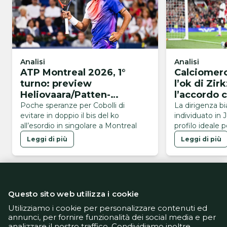
Analisi
Analisi
ATP Montreal 2026, 1°
Calciomerc
turno: preview
l’ok di Zir
Heliovaara/Patten-
l’accordo c
Buse/Cobolli
Mancheste
Poche speranze per Cobolli di
La dirigenza b
evitare in doppio il bis del ko
individuato in 
all’esordio in singolare a Montreal
profilo ideale p
Leggi di più
Leggi di più
Questo sito web utilizza i cookie
Utilizziamo i cookie per personalizzare contenuti ed
annunci, per fornire funzionalità dei social media e per
analizzare il nostro traffico. Condividiamo inoltre