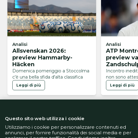
Analisi
Analisi
ATP Montre
Allsvenskan 2026:
preview v
preview Hammarby-
Zandschul
Häcken
Incontro inedi
Domenica pomeriggio a Stoccolma
non sono attes
c'è una bella sfida d'alta classifica
Leggi di più
Leggi di più
Questo sito web utilizza i cookie
Utilizziamo i cookie per personalizzare contenuti ed
annunci, per fornire funzionalità dei social media e per