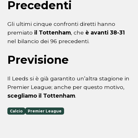
Precedenti
Gli ultimi cinque confronti diretti hanno
premiato
il Tottenham
, che
è avanti 38-31
nel bilancio dei 96 precedenti.
Previsione
Il Leeds si è già garantito un’altra stagione in
Premier League; anche per questo motivo,
scegliamo il Tottenham
.
Calcio
Premier League