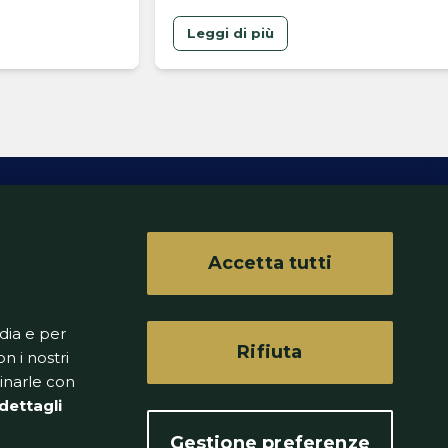
rivincita
Leggi di più
Accetta tutti
ferenze
dia e per
Rifiuta
n i nostri
binarle con
dettagli
Gestione preferenze