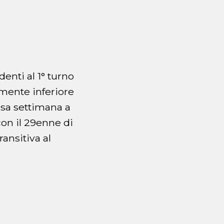
enti al 1° turno
amente inferiore
orsa settimana a
on il 29enne di
ransitiva al