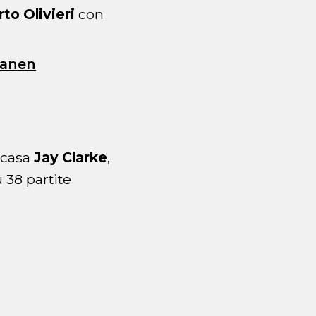
to Olivieri
con
tanen
i casa
Jay Clarke
,
 38 partite