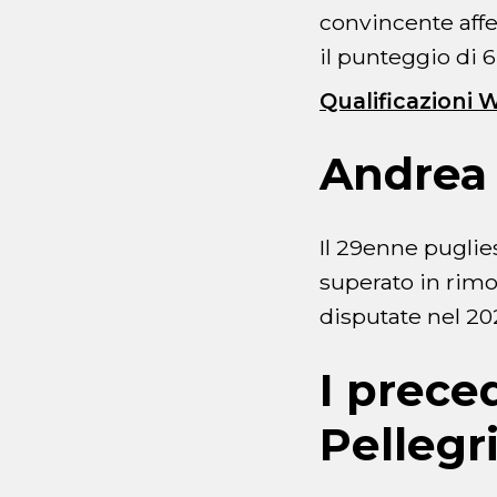
convincente aff
il punteggio di 6
Qualificazioni 
Andrea 
Il 29enne puglies
superato in rimon
disputate nel 20
I preced
Pellegr