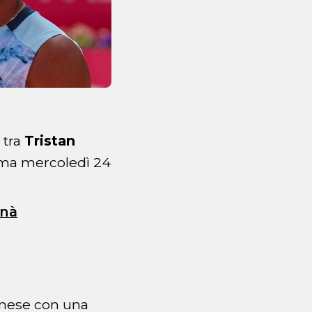
tra
Tristan
mma mercoledì 24
inà
dinese con una