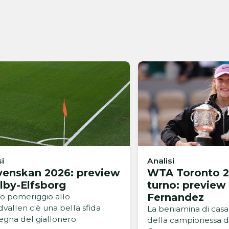
si
Analisi
venskan 2026: preview
WTA Toronto 2
lby-Elfsborg
turno: preview
Fernandez
o pomeriggio allo
dvallen c'è una bella sfida
La beniamina di casa 
segna del giallonero
della campionessa d