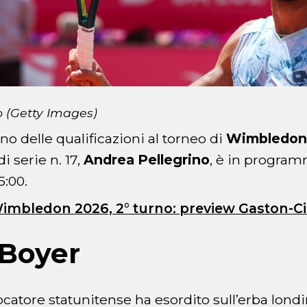
o (Getty Images)
rno delle qualificazioni al torneo di
Wimbledon
di serie n. 17,
Andrea Pellegrino
, è in progra
5:00.
Wimbledon 2026, 2° turno: preview Gaston-C
 Boyer
giocatore statunitense ha esordito sull’erba lon