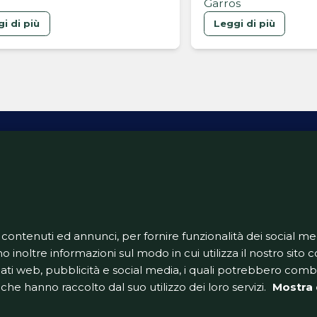
Garros
i di più
Leggi di più
ativa Privacy
Informativa Cookie
Tech App
Gestione pre
support@goldbetlive.it
 contenuti ed annunci, per fornire funzionalità dei social me
o inoltre informazioni sul modo in cui utilizza il nostro sito co
dati web, pubblicità e social media, i quali potrebbero com
che hanno raccolto dal suo utilizzo dei loro servizi.
Mostra 