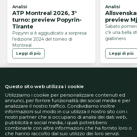
Analisi
Analisi
ATP Montreal 2026, 3°
Allsvenska
turno: preview Popyrin-
preview Mj
Tirante
Sabato pomerig
c'è una bella sf
Popyrin si è aggiudicato a sorpresa
giallonero
l’edizione 2024 del torneo di
Montreal
Leggi di più
Leggi di più
Questo sito web utilizza i cookie
Utilizziamo i cookie per personalizzare contenuti ed
annunci, per fornire funzionalità dei social media e per
analizzare il nostro traffico. Condividiamo inoltre
Informativa Privacy
informazioni sul modo in cui utilizza il nostro sito con i
Informativa Cookie
nostri partner che si occupano di analisi dei dati web,
Tech App
pubblicità e social media, i quali potrebbero
Gestione preferenze
combinarle con altre informazioni che ha fornito loro o
support@goldbetlive.it
che hanno raccolto dal suo utilizzo dei loro servizi.