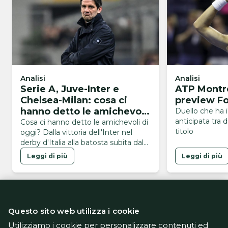
Analisi
Analisi
Serie A, Juve-Inter e
ATP Montre
Chelsea-Milan: cosa ci
preview F
hanno detto le amichevoli
Duello che ha i
anticipata tra 
di oggi?
Cosa ci hanno detto le amichevoli di
titolo
oggi? Dalla vittoria dell'Inter nel
derby d'Italia alla batosta subita dal
Milan contro il Chelsea
Leggi di più
Leggi di più
Questo sito web utilizza i cookie
Utilizziamo i cookie per personalizzare contenuti ed