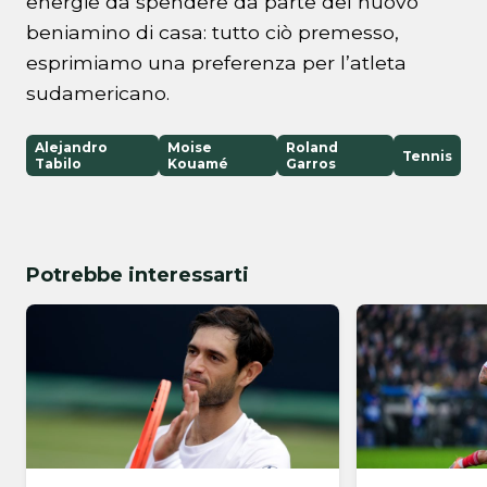
energie da spendere da parte del nuovo
beniamino di casa: tutto ciò premesso,
esprimiamo una preferenza per l’atleta
sudamericano.
Alejandro
Moise
Roland
Tennis
Tabilo
Kouamé
Garros
Potrebbe interessarti