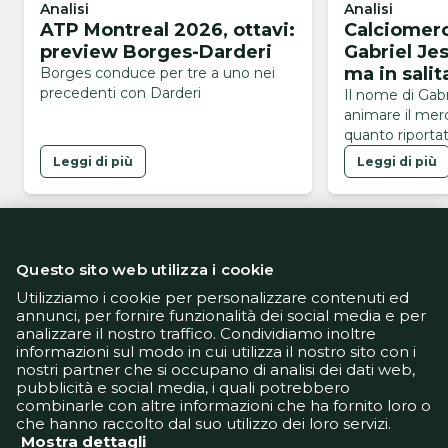
Analisi
Analisi
ATP Montreal 2026, ottavi:
Calciomerc
preview Borges-Darderi
Gabriel Je
ma in salita
Borges conduce per tre a uno nei
precedenti con Darderi
ostacoli
Il nome di Gabr
animare il mer
quanto riportat
brasiliano GE, 
Leggi di più
Leggi di più
dell’Arsenal sa
del Napoli, alla
centravanti in v
mercato. L’oper
presenta tutt’a
Questo sito web utilizza i cookie
brasiliano è in 
Gunners sono i
Utilizziamo i cookie per personalizzare contenuti ed
annunci, per fornire funzionalità dei social media e per
soltanto …
analizzare il nostro traffico. Condividiamo inoltre
Informativa Privacy
informazioni sul modo in cui utilizza il nostro sito con i
Informativa Cookie
nostri partner che si occupano di analisi dei dati web,
Tech App
pubblicità e social media, i quali potrebbero
Gestione preferenze
combinarle con altre informazioni che ha fornito loro o
support@goldbetlive.it
che hanno raccolto dal suo utilizzo dei loro servizi.
Mostra dettagli