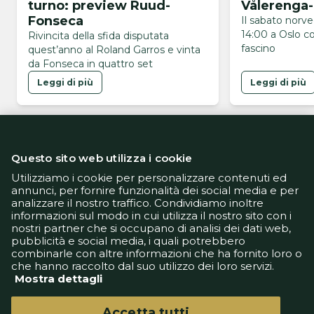
turno: preview Ruud-
Vålerenga
Fonseca
Il sabato norv
14:00 a Oslo co
Rivincita della sfida disputata
fascino
quest’anno al Roland Garros e vinta
da Fonseca in quattro set
Leggi di più
Leggi di più
Questo sito web utilizza i cookie
Utilizziamo i cookie per personalizzare contenuti ed
annunci, per fornire funzionalità dei social media e per
analizzare il nostro traffico. Condividiamo inoltre
Informativa Privacy
informazioni sul modo in cui utilizza il nostro sito con i
Informativa Cookie
nostri partner che si occupano di analisi dei dati web,
Tech App
pubblicità e social media, i quali potrebbero
Gestione preferenze
combinarle con altre informazioni che ha fornito loro o
support@goldbetlive.it
che hanno raccolto dal suo utilizzo dei loro servizi.
Mostra dettagli
Accetta tutti