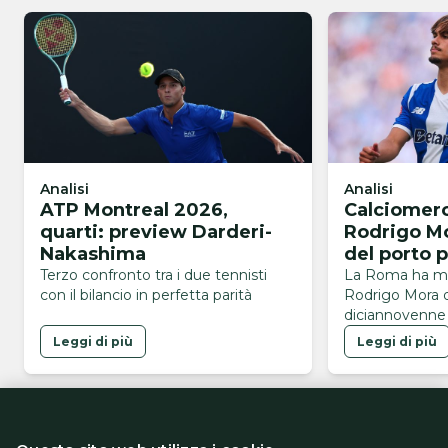
Analisi
Analisi
ATP Montreal 2026,
Calciomerc
quarti: preview Darderi-
Rodrigo Mor
Nakashima
del porto 
Modric
Terzo confronto tra i due tennisti
La Roma ha me
con il bilancio in perfetta parità
Rodrigo Mora de
diciannovenne
Leggi di più
Leggi di più