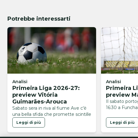
Potrebbe interessarti
Analisi
Analisi
Primeira Liga 2026-27:
Primeira L
preview Vitória
preview Ma
Guimarães-Arouca
Il sabato port
16:30 a Funchal
Sabato sera in riva al fiume Ave c'è
una bella sfida che promette scintille
Leggi di più
Leggi di più