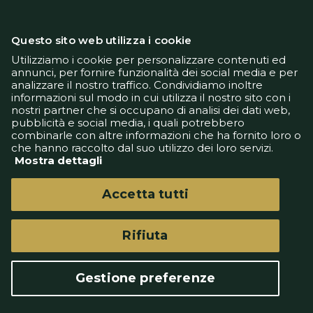
Questo sito web utilizza i cookie
Utilizziamo i cookie per personalizzare contenuti ed
annunci, per fornire funzionalità dei social media e per
analizzare il nostro traffico. Condividiamo inoltre
Informativa Privacy
informazioni sul modo in cui utilizza il nostro sito con i
Informativa Cookie
nostri partner che si occupano di analisi dei dati web,
Tech App
pubblicità e social media, i quali potrebbero
Gestione preferenze
combinarle con altre informazioni che ha fornito loro o
support@goldbetlive.it
che hanno raccolto dal suo utilizzo dei loro servizi.
Mostra dettagli
Accetta tutti
Rifiuta
GoldBetlive è un sito di GBO Italy Spa
Questo sito non rappresenta una testata
Gestione preferenze
giornalistica in quanto viene aggiornato senza
alcuna periodicità.