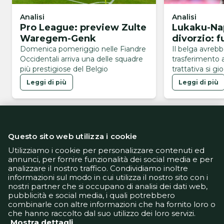
Analisi
Analisi
Pro League: preview Zulte
Lukaku-Napo
Waregem-Genk
divorzio: f
Domenica pomeriggio nelle Fiandre
Il belga avrebb
Occidentali arriva una delle squadre
trasferimento 
più prestigiose del Belgio
trattativa si gi
domanda e offe
Leggi di più
Leggi di più
catena sul mer
azzurri
Questo sito web utilizza i cookie
Utilizziamo i cookie per personalizzare contenuti ed
annunci, per fornire funzionalità dei social media e per
analizzare il nostro traffico. Condividiamo inoltre
Informativa Privacy
informazioni sul modo in cui utilizza il nostro sito con i
Informativa Cookie
nostri partner che si occupano di analisi dei dati web,
Tech App
pubblicità e social media, i quali potrebbero
Gestione preferenze
combinarle con altre informazioni che ha fornito loro o
support@goldbetlive.it
che hanno raccolto dal suo utilizzo dei loro servizi.
Mostra dettagli